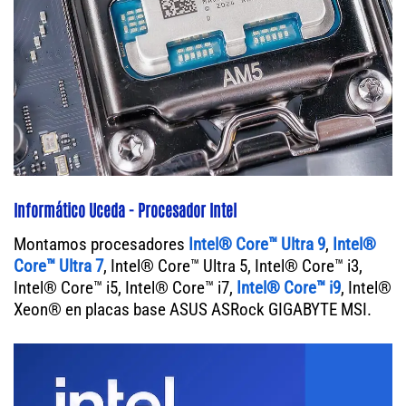
Informático Uceda - Procesador Intel
Montamos procesadores
Intel® Core™ Ultra 9
,
Intel®
Core™ Ultra 7
, Intel® Core™ Ultra 5, Intel® Core™ i3,
Intel® Core™ i5, Intel® Core™ i7,
Intel® Core™ i9
, Intel®
Xeon® en placas base ASUS ASRock GIGABYTE MSI.