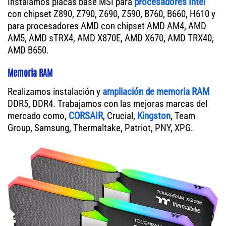
Instalamos placas base MSI para
procesadores Intel
con chipset Z890, Z790, Z690, Z590, B760, B660, H610 y
para procesadores AMD con chipset AMD AM4, AMD
AM5, AMD sTRX4, AMD X870E, AMD X670, AMD TRX40,
AMD B650.
Memoria RAM
Realizamos instalación y
ampliación de memoria RAM
DDR5, DDR4. Trabajamos con las mejoras marcas del
mercado como,
CORSAIR
, Crucial,
Kingston
, Team
Group, Samsung, Thermaltake, Patriot, PNY, XPG.