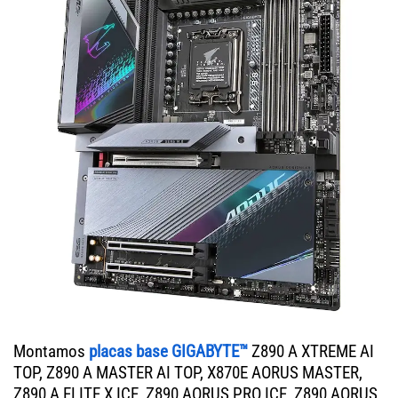
Montamos
placas base GIGABYTE™
Z890 A XTREME AI
TOP, Z890 A MASTER AI TOP, X870E AORUS MASTER,
Z890 A ELITE X ICE, Z890 AORUS PRO ICE, Z890 AORUS