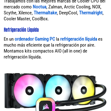
Trabajamos con las mejores marcas de Cooler CPU del
mercado como
Noctua
, Zalman, Arctic Cooling, NOX,
Scythe, Xilence,
Thermaltake
, DeepCool,
Thermalright
,
Cooler Master, CoolBox.
Refrigeración Líquida
En un
ordenador
Gaming PC
la
refrigeración líquida
es
mucho más eficiente que la refrigeración por aire.
Montamos kits compactos AIO (all in one) de
refrigeración líquida.