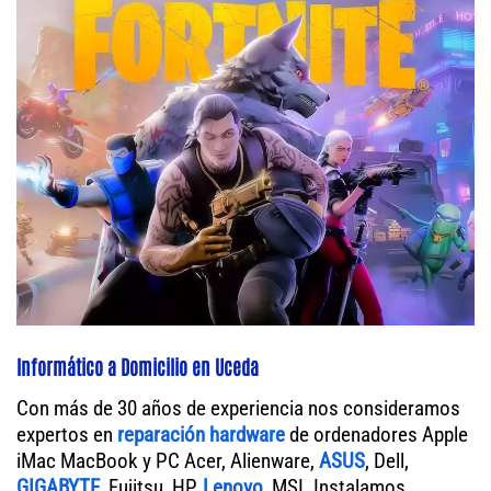
Informático a Domicilio en Uceda
Con más de 30 años de experiencia nos consideramos
expertos en
reparación hardware
de ordenadores Apple
iMac MacBook y PC Acer, Alienware,
ASUS
, Dell,
GIGABYTE
, Fujitsu, HP,
Lenovo
, MSI. Instalamos