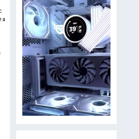
c
e a
n