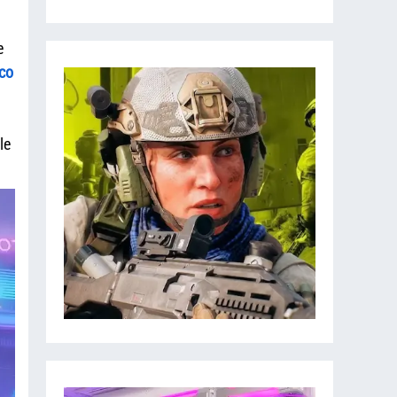
e
co
le