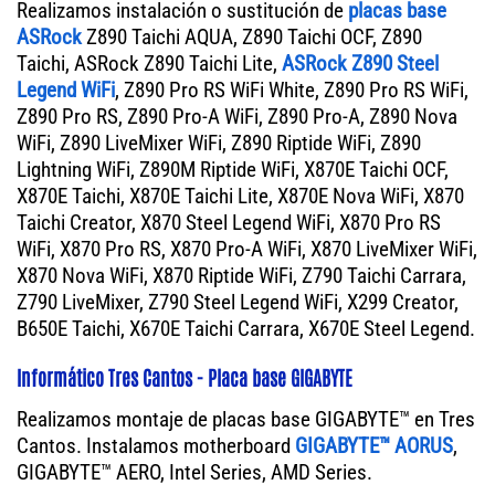
Realizamos instalación o sustitución de
placas base
ASRock
Z890 Taichi AQUA, Z890 Taichi OCF, Z890
Taichi, ASRock Z890 Taichi Lite,
ASRock Z890 Steel
Legend WiFi
, Z890 Pro RS WiFi White, Z890 Pro RS WiFi,
Z890 Pro RS, Z890 Pro-A WiFi, Z890 Pro-A, Z890 Nova
WiFi, Z890 LiveMixer WiFi, Z890 Riptide WiFi, Z890
Lightning WiFi, Z890M Riptide WiFi, X870E Taichi OCF,
X870E Taichi, X870E Taichi Lite, X870E Nova WiFi, X870
Taichi Creator, X870 Steel Legend WiFi, X870 Pro RS
WiFi, X870 Pro RS, X870 Pro-A WiFi, X870 LiveMixer WiFi,
X870 Nova WiFi, X870 Riptide WiFi, Z790 Taichi Carrara,
Z790 LiveMixer, Z790 Steel Legend WiFi, X299 Creator,
B650E Taichi, X670E Taichi Carrara, X670E Steel Legend.
Informático Tres Cantos - Placa base GIGABYTE
Realizamos montaje de placas base GIGABYTE™ en Tres
Cantos. Instalamos motherboard
GIGABYTE™ AORUS
,
GIGABYTE™ AERO, Intel Series, AMD Series.