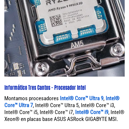
Informático Tres Cantos - Procesador Intel
Montamos procesadores
Intel® Core™ Ultra 9
,
Intel®
Core™ Ultra 7
, Intel® Core™ Ultra 5, Intel® Core™ i3,
Intel® Core™ i5, Intel® Core™ i7,
Intel® Core™ i9
, Intel®
Xeon® en placas base ASUS ASRock GIGABYTE MSI.