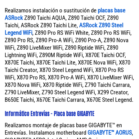
Realizamos instalación o sustitución de
placas base
ASRock
Z890 Taichi AQUA, Z890 Taichi OCF, Z890
Taichi, ASRock Z890 Taichi Lite,
ASRock Z890 Steel
Legend WiFi
, Z890 Pro RS WiFi White, Z890 Pro RS WiFi,
Z890 Pro RS, Z890 Pro-A WiFi, Z890 Pro-A, Z890 Nova
WiFi, Z890 LiveMixer WiFi, Z890 Riptide WiFi, Z890
Lightning WiFi, Z890M Riptide WiFi, X870E Taichi OCF,
X870E Taichi, X870E Taichi Lite, X870E Nova WiFi, X870
Taichi Creator, X870 Steel Legend WiFi, X870 Pro RS
WiFi, X870 Pro RS, X870 Pro-A WiFi, X870 LiveMixer WiFi,
X870 Nova WiFi, X870 Riptide WiFi, Z790 Taichi Carrara,
Z790 LiveMixer, Z790 Steel Legend WiFi, X299 Creator,
B650E Taichi, X670E Taichi Carrara, X670E Steel Legend.
Informático Entrevías - Placa base GIGABYTE
Realizamos montaje de placas base GIGABYTE™ en
Entrevías. Instalamos motherboard
GIGABYTE™ AORUS
,