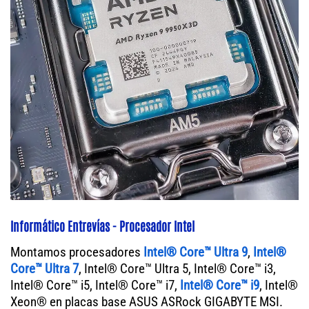
Informático Entrevías - Procesador Intel
Montamos procesadores
Intel® Core™ Ultra 9
,
Intel®
Core™ Ultra 7
, Intel® Core™ Ultra 5, Intel® Core™ i3,
Intel® Core™ i5, Intel® Core™ i7,
Intel® Core™ i9
, Intel®
Xeon® en placas base ASUS ASRock GIGABYTE MSI.