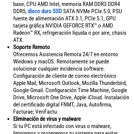
base, CPU AMD Intel, memoria RAM DDR3 DDR4
DDR5,
disco duro SSD
SATA NVMe PCIe 5.0, PSU
fuente de alimentación ATX 3.1, PCIe 5.1, GPU
tarjeta gráfica NVIDIA GEFORCE RTX™ o AMD
Radeon™ RX, refrigeración líquida o por aire, chasis
ATX.
Soporte Remoto
Ofrecemos Asistencia Remota 24/7 en entorno
Windows y macOS. Remotamente se puede
solucionar cualquier incidencia software.
Configuración de cliente de correo electrónico
Apple Mail, Microsoft Outlook, Mozilla Thunderbird,
Google Gmail. Configuración Time Machine, Google
Drive, Microsoft One Drive, Apple iCloud. Instalación
del certificado digital FNMT, Java, Autofirma,
Facturae, VeriFactu.
Eliminación de virus y malware
Si tu PC está infectado con virus o malware,
limpiamos y protegemos tu sistema para evitar