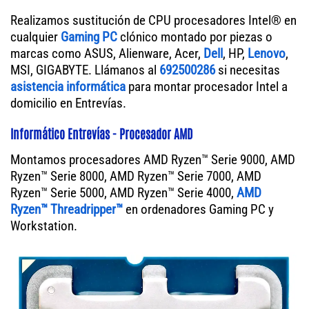
Realizamos sustitución de CPU procesadores Intel® en
cualquier
Gaming PC
clónico montado por piezas o
marcas como ASUS, Alienware, Acer,
Dell
, HP,
Lenovo
,
MSI, GIGABYTE. Llámanos al
692500286
si necesitas
asistencia informática
para montar procesador Intel a
domicilio en Entrevías.
Informático Entrevías - Procesador AMD
Montamos procesadores AMD Ryzen™ Serie 9000, AMD
Ryzen™ Serie 8000, AMD Ryzen™ Serie 7000, AMD
Ryzen™ Serie 5000, AMD Ryzen™ Serie 4000,
AMD
Ryzen™ Threadripper™
en ordenadores Gaming PC y
Workstation.