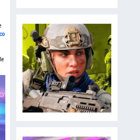
e
co
le