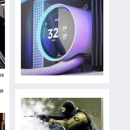
ma
ga