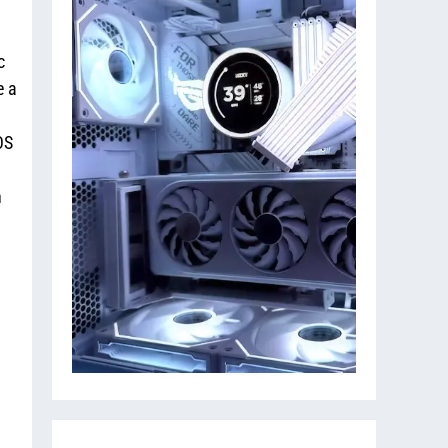
c
e a
OS
n