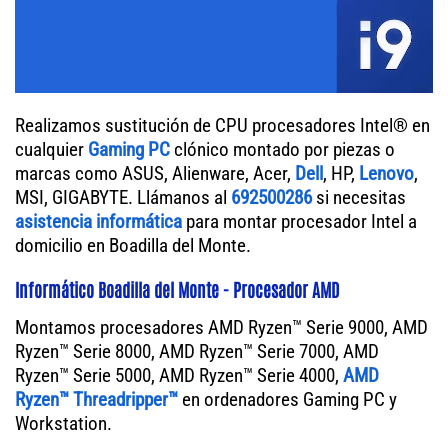
Realizamos sustitución de CPU procesadores Intel® en
cualquier
Gaming PC
clónico montado por piezas o
marcas como ASUS, Alienware, Acer,
Dell
, HP,
Lenovo
,
MSI, GIGABYTE. Llámanos al
692500286
si necesitas
asistencia informática
para montar procesador Intel a
domicilio en Boadilla del Monte.
Informático Boadilla del Monte - Procesador AMD
Montamos procesadores AMD Ryzen™ Serie 9000, AMD
Ryzen™ Serie 8000, AMD Ryzen™ Serie 7000, AMD
Ryzen™ Serie 5000, AMD Ryzen™ Serie 4000,
AMD
Ryzen™ Threadripper™
en ordenadores Gaming PC y
Workstation.