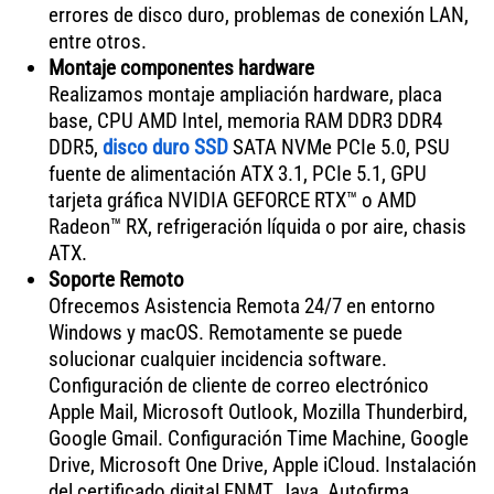
errores de disco duro, problemas de conexión LAN,
entre otros.
Montaje componentes hardware
Realizamos montaje ampliación hardware, placa
base, CPU AMD Intel, memoria RAM DDR3 DDR4
DDR5,
disco duro SSD
SATA NVMe PCIe 5.0, PSU
fuente de alimentación ATX 3.1, PCIe 5.1, GPU
tarjeta gráfica NVIDIA GEFORCE RTX™ o AMD
Radeon™ RX, refrigeración líquida o por aire, chasis
ATX.
Soporte Remoto
Ofrecemos Asistencia Remota 24/7 en entorno
Windows y macOS. Remotamente se puede
solucionar cualquier incidencia software.
Configuración de cliente de correo electrónico
Apple Mail, Microsoft Outlook, Mozilla Thunderbird,
Google Gmail. Configuración Time Machine, Google
Drive, Microsoft One Drive, Apple iCloud. Instalación
del certificado digital FNMT, Java, Autofirma,