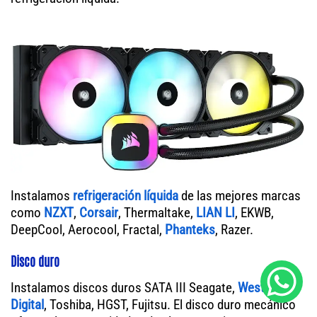
Instalamos
refrigeración líquida
de las mejores marcas
como
NZXT
,
Corsair
, Thermaltake,
LIAN LI
, EKWB,
DeepCool, Aerocool, Fractal,
Phanteks
, Razer.
Disco duro
Instalamos discos duros SATA III Seagate,
Western
Digital
, Toshiba, HGST, Fujitsu. El disco duro mecánico