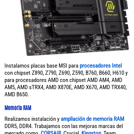
Instalamos placas base MSI para
procesadores Intel
con chipset Z890, Z790, Z690, Z590, B760, B660, H610 y
para procesadores AMD con chipset AMD AM4, AMD
AM5, AMD sTRX4, AMD X870E, AMD X670, AMD TRX40,
AMD B650.
Memoria RAM
Realizamos instalación y
ampliación de memoria RAM
DDR5, DDR4. Trabajamos con las mejoras marcas del
mercado como,
CORSAIR
, Crucial,
Kingston
, Team