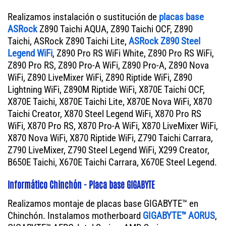
Realizamos instalación o sustitución de
placas base
ASRock
Z890 Taichi AQUA, Z890 Taichi OCF, Z890
Taichi, ASRock Z890 Taichi Lite,
ASRock Z890 Steel
Legend WiFi
, Z890 Pro RS WiFi White, Z890 Pro RS WiFi,
Z890 Pro RS, Z890 Pro-A WiFi, Z890 Pro-A, Z890 Nova
WiFi, Z890 LiveMixer WiFi, Z890 Riptide WiFi, Z890
Lightning WiFi, Z890M Riptide WiFi, X870E Taichi OCF,
X870E Taichi, X870E Taichi Lite, X870E Nova WiFi, X870
Taichi Creator, X870 Steel Legend WiFi, X870 Pro RS
WiFi, X870 Pro RS, X870 Pro-A WiFi, X870 LiveMixer WiFi,
X870 Nova WiFi, X870 Riptide WiFi, Z790 Taichi Carrara,
Z790 LiveMixer, Z790 Steel Legend WiFi, X299 Creator,
B650E Taichi, X670E Taichi Carrara, X670E Steel Legend.
Informático Chinchón - Placa base GIGABYTE
Realizamos montaje de placas base GIGABYTE™ en
Chinchón. Instalamos motherboard
GIGABYTE™ AORUS
,