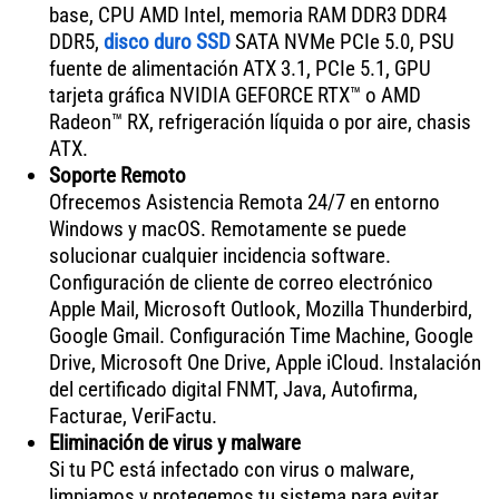
base, CPU AMD Intel, memoria RAM DDR3 DDR4
DDR5,
disco duro SSD
SATA NVMe PCIe 5.0, PSU
fuente de alimentación ATX 3.1, PCIe 5.1, GPU
tarjeta gráfica NVIDIA GEFORCE RTX™ o AMD
Radeon™ RX, refrigeración líquida o por aire, chasis
ATX.
Soporte Remoto
Ofrecemos Asistencia Remota 24/7 en entorno
Windows y macOS. Remotamente se puede
solucionar cualquier incidencia software.
Configuración de cliente de correo electrónico
Apple Mail, Microsoft Outlook, Mozilla Thunderbird,
Google Gmail. Configuración Time Machine, Google
Drive, Microsoft One Drive, Apple iCloud. Instalación
del certificado digital FNMT, Java, Autofirma,
Facturae, VeriFactu.
Eliminación de virus y malware
Si tu PC está infectado con virus o malware,
limpiamos y protegemos tu sistema para evitar