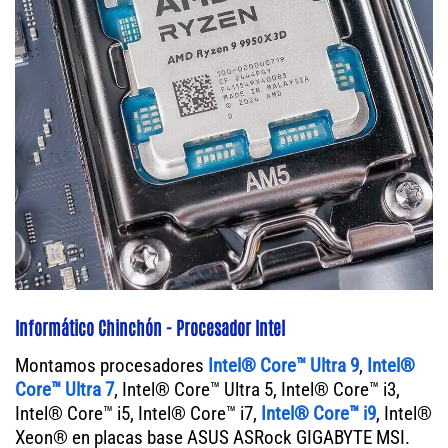
Informático Chinchón - Procesador Intel
Montamos procesadores
Intel® Core™ Ultra 9
,
Intel®
Core™ Ultra 7
, Intel® Core™ Ultra 5, Intel® Core™ i3,
Intel® Core™ i5, Intel® Core™ i7,
Intel® Core™ i9
, Intel®
Xeon® en placas base ASUS ASRock GIGABYTE MSI.