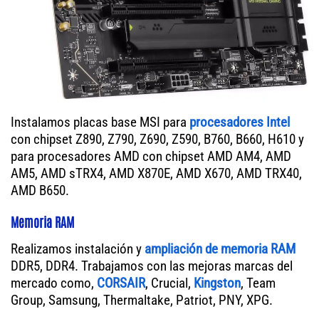
Instalamos placas base MSI para
procesadores Intel
con chipset Z890, Z790, Z690, Z590, B760, B660, H610 y
para procesadores AMD con chipset AMD AM4, AMD
AM5, AMD sTRX4, AMD X870E, AMD X670, AMD TRX40,
AMD B650.
Memoria RAM
Realizamos instalación y
ampliación de memoria RAM
DDR5, DDR4. Trabajamos con las mejoras marcas del
mercado como,
CORSAIR
, Crucial,
Kingston
, Team
Group, Samsung, Thermaltake, Patriot, PNY, XPG.