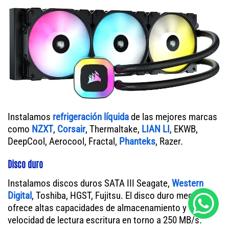
Instalamos
refrigeración líquida
de las mejores marcas
como
NZXT
,
Corsair
, Thermaltake,
LIAN LI
, EKWB,
DeepCool, Aerocool, Fractal,
Phanteks
, Razer.
Disco duro
Instalamos discos duros SATA III Seagate,
Western
Digital
, Toshiba, HGST, Fujitsu. El disco duro mecánico
ofrece altas capacidades de almacenamiento y
velocidad de lectura escritura en torno a 250 MB/s.