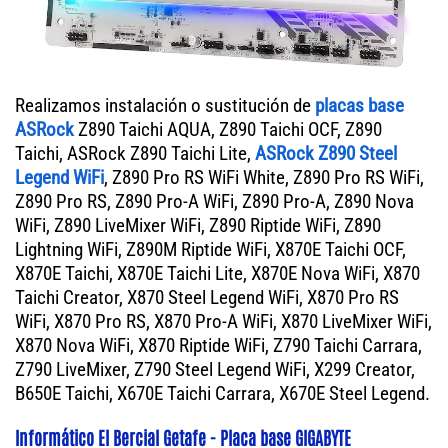
Realizamos instalación o sustitución de
placas base
ASRock
Z890 Taichi AQUA, Z890 Taichi OCF, Z890
Taichi, ASRock Z890 Taichi Lite,
ASRock Z890 Steel
Legend WiFi
, Z890 Pro RS WiFi White, Z890 Pro RS WiFi,
Z890 Pro RS, Z890 Pro-A WiFi, Z890 Pro-A, Z890 Nova
WiFi, Z890 LiveMixer WiFi, Z890 Riptide WiFi, Z890
Lightning WiFi, Z890M Riptide WiFi, X870E Taichi OCF,
X870E Taichi, X870E Taichi Lite, X870E Nova WiFi, X870
Taichi Creator, X870 Steel Legend WiFi, X870 Pro RS
WiFi, X870 Pro RS, X870 Pro-A WiFi, X870 LiveMixer WiFi,
X870 Nova WiFi, X870 Riptide WiFi, Z790 Taichi Carrara,
Z790 LiveMixer, Z790 Steel Legend WiFi, X299 Creator,
B650E Taichi, X670E Taichi Carrara, X670E Steel Legend.
Informático El Bercial Getafe - Placa base GIGABYTE