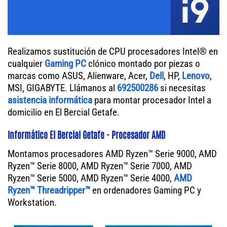
Realizamos sustitución de CPU procesadores Intel® en
cualquier
Gaming PC
clónico montado por piezas o
marcas como ASUS, Alienware, Acer,
Dell
, HP,
Lenovo
,
MSI, GIGABYTE. Llámanos al
692500286
si necesitas
asistencia informática
para montar procesador Intel a
domicilio en El Bercial Getafe.
Informático El Bercial Getafe - Procesador AMD
Montamos procesadores AMD Ryzen™ Serie 9000, AMD
Ryzen™ Serie 8000, AMD Ryzen™ Serie 7000, AMD
Ryzen™ Serie 5000, AMD Ryzen™ Serie 4000,
AMD
Ryzen™ Threadripper™
en ordenadores Gaming PC y
Workstation.