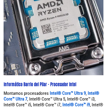
Informático Barrio del Pilar - Procesador Intel
Montamos procesadores
Intel® Core™ Ultra 9
,
Intel®
Core™ Ultra 7
, Intel® Core™ Ultra 5, Intel® Core™ i3,
Intel® Core™ i5, Intel® Core™ i7,
Intel® Core™ i9
, Intel®