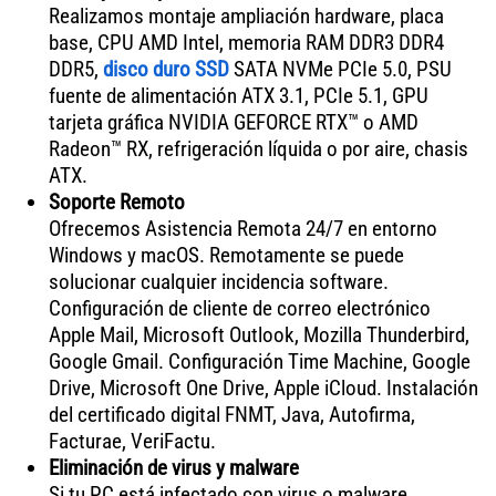
Realizamos montaje ampliación hardware, placa
base, CPU AMD Intel, memoria RAM DDR3 DDR4
DDR5,
disco duro SSD
SATA NVMe PCIe 5.0, PSU
fuente de alimentación ATX 3.1, PCIe 5.1, GPU
tarjeta gráfica NVIDIA GEFORCE RTX™ o AMD
Radeon™ RX, refrigeración líquida o por aire, chasis
ATX.
Soporte Remoto
Ofrecemos Asistencia Remota 24/7 en entorno
Windows y macOS. Remotamente se puede
solucionar cualquier incidencia software.
Configuración de cliente de correo electrónico
Apple Mail, Microsoft Outlook, Mozilla Thunderbird,
Google Gmail. Configuración Time Machine, Google
Drive, Microsoft One Drive, Apple iCloud. Instalación
del certificado digital FNMT, Java, Autofirma,
Facturae, VeriFactu.
Eliminación de virus y malware
Si tu PC está infectado con virus o malware,