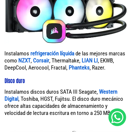
Instalamos
refrigeración líquida
de las mejores marcas
como
NZXT
,
Corsair
, Thermaltake,
LIAN LI
, EKWB,
DeepCool, Aerocool, Fractal,
Phanteks
, Razer.
Disco duro
Instalamos discos duros SATA III Seagate,
Western
Digital
, Toshiba, HGST, Fujitsu. El disco duro mecánico
ofrece altas capacidades de almacenamiento y
velocidad de lectura escritura en torno a 250 MB/s.