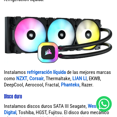
Instalamos
refrigeración líquida
de las mejores marcas
como
NZXT
,
Corsair
, Thermaltake,
LIAN LI
, EKWB,
DeepCool, Aerocool, Fractal,
Phanteks
, Razer.
Disco duro
Instalamos discos duros SATA III Seagate,
Western
Digital
, Toshiba, HGST, Fujitsu. El disco duro mecánico