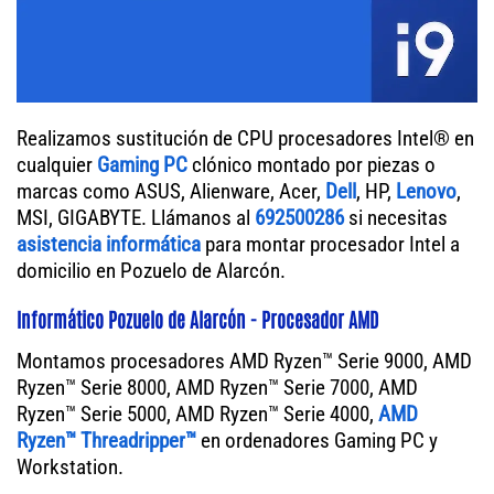
Realizamos sustitución de CPU procesadores Intel® en
cualquier
Gaming PC
clónico montado por piezas o
marcas como ASUS, Alienware, Acer,
Dell
, HP,
Lenovo
,
MSI, GIGABYTE. Llámanos al
692500286
si necesitas
asistencia informática
para montar procesador Intel a
domicilio en Pozuelo de Alarcón.
Informático Pozuelo de Alarcón - Procesador AMD
Montamos procesadores AMD Ryzen™ Serie 9000, AMD
Ryzen™ Serie 8000, AMD Ryzen™ Serie 7000, AMD
Ryzen™ Serie 5000, AMD Ryzen™ Serie 4000,
AMD
Ryzen™ Threadripper™
en ordenadores Gaming PC y
Workstation.