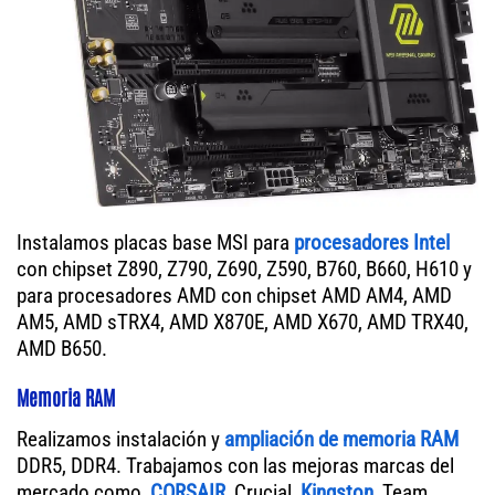
Instalamos placas base MSI para
procesadores Intel
con chipset Z890, Z790, Z690, Z590, B760, B660, H610 y
para procesadores AMD con chipset AMD AM4, AMD
AM5, AMD sTRX4, AMD X870E, AMD X670, AMD TRX40,
AMD B650.
Memoria RAM
Realizamos instalación y
ampliación de memoria RAM
DDR5, DDR4. Trabajamos con las mejoras marcas del
mercado como,
CORSAIR
, Crucial,
Kingston
, Team