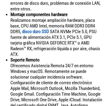
errores de disco duro, problemas de conexión LAN,
entre otros.
Montaje componentes hardware
Realizamos montaje ampliación hardware, placa
base, CPU AMD Intel, memoria RAM DDR3 DDR4
DDR5,
disco duro SSD
SATA NVMe PCIe 5.0, PSU
fuente de alimentación ATX 3.1, PCIe 5.1, GPU
tarjeta gráfica NVIDIA GEFORCE RTX™ o AMD
Radeon™ RX, refrigeración líquida o por aire, chasis
ATX.
Soporte Remoto
Ofrecemos Asistencia Remota 24/7 en entorno
Windows y macOS. Remotamente se puede
solucionar cualquier incidencia software.
Configuración de cliente de correo electrónico
Apple Mail, Microsoft Outlook, Mozilla Thunderbird,
Google Gmail. Configuración Time Machine, Google
Drive, Microsoft One Drive, Apple iCloud. Instalación
del certificado digital FNMT, Java, Autofirma,