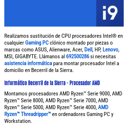
Realizamos sustitución de CPU procesadores Intel® en
cualquier
Gaming PC
clónico montado por piezas o
marcas como ASUS, Alienware, Acer,
Dell
, HP,
Lenovo
,
MSI, GIGABYTE. Llámanos al
692500286
si necesitas
asistencia informática
para montar procesador Intel a
domicilio en Becerril de la Sierra.
Informático Becerril de la Sierra - Procesador AMD
Montamos procesadores AMD Ryzen™ Serie 9000, AMD
Ryzen™ Serie 8000, AMD Ryzen™ Serie 7000, AMD
Ryzen™ Serie 5000, AMD Ryzen™ Serie 4000,
AMD
Ryzen™ Threadripper™
en ordenadores Gaming PC y
Workstation.