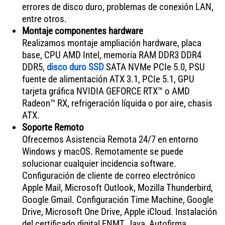
errores de disco duro, problemas de conexión LAN,
entre otros.
Montaje componentes hardware
Realizamos montaje ampliación hardware, placa
base, CPU AMD Intel, memoria RAM DDR3 DDR4
DDR5,
disco duro SSD
SATA NVMe PCIe 5.0, PSU
fuente de alimentación ATX 3.1, PCIe 5.1, GPU
tarjeta gráfica NVIDIA GEFORCE RTX™ o AMD
Radeon™ RX, refrigeración líquida o por aire, chasis
ATX.
Soporte Remoto
Ofrecemos Asistencia Remota 24/7 en entorno
Windows y macOS. Remotamente se puede
solucionar cualquier incidencia software.
Configuración de cliente de correo electrónico
Apple Mail, Microsoft Outlook, Mozilla Thunderbird,
Google Gmail. Configuración Time Machine, Google
Drive, Microsoft One Drive, Apple iCloud. Instalación
del certificado digital FNMT, Java, Autofirma,