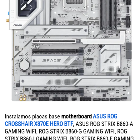
Instalamos placas base
motherboard
ASUS ROG
CROSSHAIR X870E HERO BTF
, ASUS ROG STRIX B860-A
GAMING WIFI, ROG STRIX B860-G GAMING WIFI, ROG
STRIX B860-I GAMING WIFI, ROG STRIX B860-F GAMING