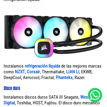
Instalamos
refrigeración líquida
de las mejores marcas
como
NZXT
,
Corsair
, Thermaltake,
LIAN LI
, EKWB,
DeepCool, Aerocool, Fractal,
Phanteks
, Razer.
Disco duro
Instalamos discos duros SATA III Seagate,
Western
Digital
, Toshiba, HGST, Fujitsu. El disco duro mecánico