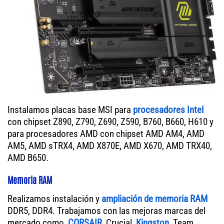
Instalamos placas base MSI para
procesadores Intel
con chipset Z890, Z790, Z690, Z590, B760, B660, H610 y
para procesadores AMD con chipset AMD AM4, AMD
AM5, AMD sTRX4, AMD X870E, AMD X670, AMD TRX40,
AMD B650.
Memoria RAM
Realizamos instalación y
ampliación de memoria RAM
DDR5, DDR4. Trabajamos con las mejoras marcas del
mercado como,
CORSAIR
, Crucial,
Kingston
, Team