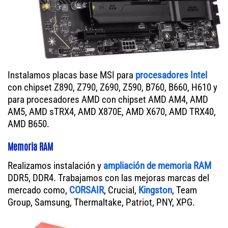
Instalamos placas base MSI para
procesadores Intel
con chipset Z890, Z790, Z690, Z590, B760, B660, H610 y
para procesadores AMD con chipset AMD AM4, AMD
AM5, AMD sTRX4, AMD X870E, AMD X670, AMD TRX40,
AMD B650.
Memoria RAM
Realizamos instalación y
ampliación de memoria RAM
DDR5, DDR4. Trabajamos con las mejoras marcas del
mercado como,
CORSAIR
, Crucial,
Kingston
, Team
Group, Samsung, Thermaltake, Patriot, PNY, XPG.