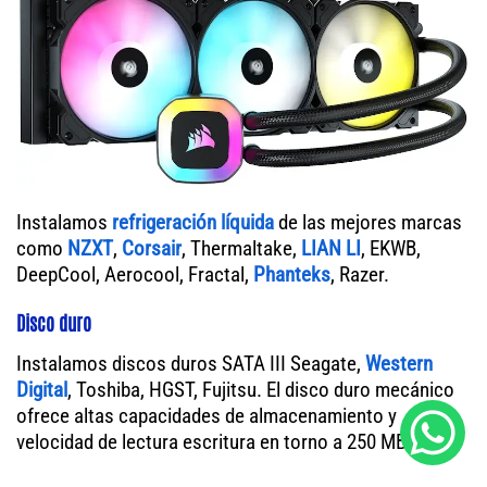
Instalamos
refrigeración líquida
de las mejores marcas
como
NZXT
,
Corsair
, Thermaltake,
LIAN LI
, EKWB,
DeepCool, Aerocool, Fractal,
Phanteks
, Razer.
Disco duro
Instalamos discos duros SATA III Seagate,
Western
Digital
, Toshiba, HGST, Fujitsu. El disco duro mecánico
ofrece altas capacidades de almacenamiento y
velocidad de lectura escritura en torno a 250 MB/s.