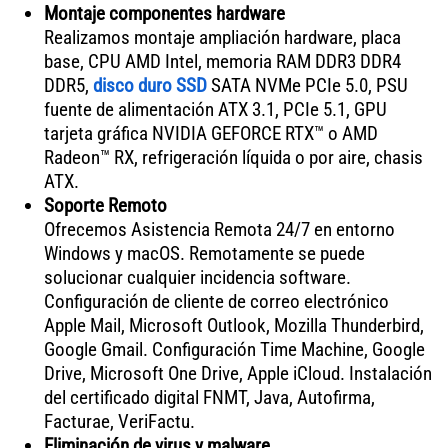
Montaje componentes hardware
Realizamos montaje ampliación hardware, placa
base, CPU AMD Intel, memoria RAM DDR3 DDR4
DDR5,
disco duro SSD
SATA NVMe PCIe 5.0, PSU
fuente de alimentación ATX 3.1, PCIe 5.1, GPU
tarjeta gráfica NVIDIA GEFORCE RTX™ o AMD
Radeon™ RX, refrigeración líquida o por aire, chasis
ATX.
Soporte Remoto
Ofrecemos Asistencia Remota 24/7 en entorno
Windows y macOS. Remotamente se puede
solucionar cualquier incidencia software.
Configuración de cliente de correo electrónico
Apple Mail, Microsoft Outlook, Mozilla Thunderbird,
Google Gmail. Configuración Time Machine, Google
Drive, Microsoft One Drive, Apple iCloud. Instalación
del certificado digital FNMT, Java, Autofirma,
Facturae, VeriFactu.
Eliminación de virus y malware