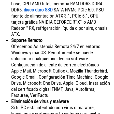
base, CPU AMD Intel, memoria RAM DDR3 DDR4
DDR5,
disco duro SSD
SATA NVMe PCIe 5.0, PSU
fuente de alimentación ATX 3.1, PCIe 5.1, GPU
tarjeta gráfica NVIDIA GEFORCE RTX™ o AMD
Radeon™ RX, refrigeración líquida o por aire, chasis
ATX.
Soporte Remoto
Ofrecemos Asistencia Remota 24/7 en entorno
Windows y macOS. Remotamente se puede
solucionar cualquier incidencia software.
Configuración de cliente de correo electrónico
Apple Mail, Microsoft Outlook, Mozilla Thunderbird,
Google Gmail. Configuración Time Machine, Google
Drive, Microsoft One Drive, Apple iCloud. Instalación
del certificado digital FNMT, Java, Autofirma,
Facturae, VeriFactu.
Eliminación de virus y malware
Si tu PC está infectado con virus o malware,
limpiamos y protegemos tu sistema para evitar