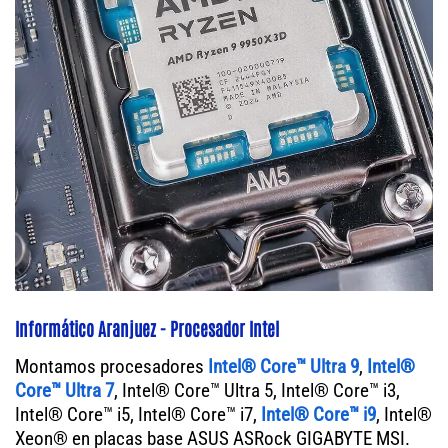
Informático Aranjuez - Procesador Intel
Montamos procesadores
Intel® Core™ Ultra 9
,
Intel®
Core™ Ultra 7
, Intel® Core™ Ultra 5, Intel® Core™ i3,
Intel® Core™ i5, Intel® Core™ i7,
Intel® Core™ i9
, Intel®
Xeon® en placas base ASUS ASRock GIGABYTE MSI.