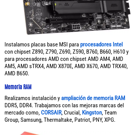
Instalamos placas base MSI para
procesadores Intel
con chipset Z890, Z790, Z690, Z590, B760, B660, H610 y
para procesadores AMD con chipset AMD AM4, AMD
AM5, AMD sTRX4, AMD X870E, AMD X670, AMD TRX40,
AMD B650.
Memoria RAM
Realizamos instalación y
ampliación de memoria RAM
DDR5, DDR4. Trabajamos con las mejoras marcas del
mercado como,
CORSAIR
, Crucial,
Kingston
, Team
Group, Samsung, Thermaltake, Patriot, PNY, XPG.