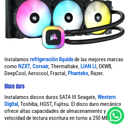
Instalamos
refrigeración líquida
de las mejores marcas
como
NZXT
,
Corsair
, Thermaltake,
LIAN LI
, EKWB,
DeepCool, Aerocool, Fractal,
Phanteks
, Razer.
Disco duro
Instalamos discos duros SATA III Seagate,
Western
Digital
, Toshiba, HGST, Fujitsu. El disco duro mecánico
ofrece altas capacidades de almacenamiento y
velocidad de lectura escritura en torno a 250 MB/s.