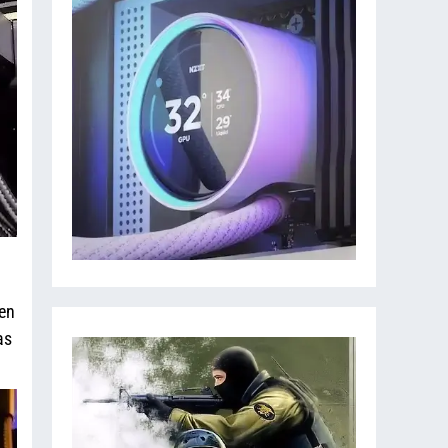
 en
as