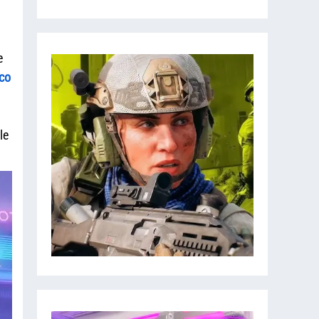
e
co
le