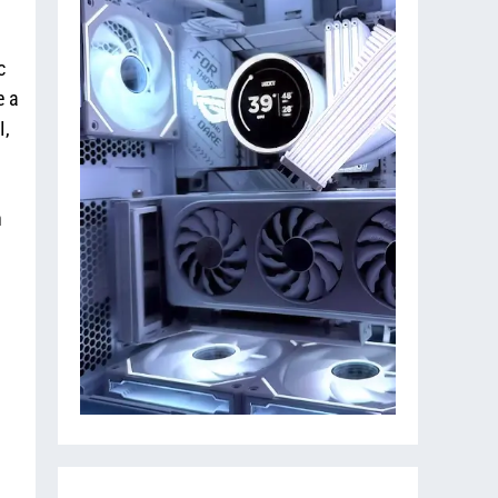
c
e a
I,
n