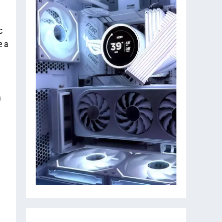
c
e a
n