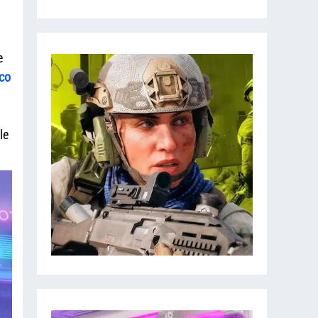
e
co
le