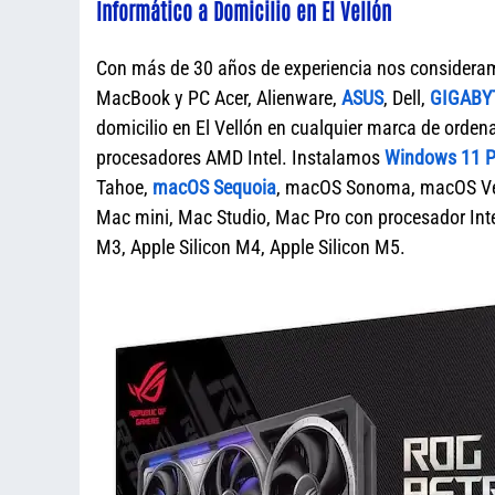
Informático a Domicilio en El Vellón
Con más de 30 años de experiencia nos considera
MacBook y PC Acer, Alienware,
ASUS
, Dell,
GIGABY
domicilio en El Vellón en cualquier marca de or
procesadores AMD Intel. Instalamos
Windows 11 Pr
Tahoe,
macOS Sequoia
, macOS Sonoma, macOS Ven
Mac mini, Mac Studio, Mac Pro con procesador Intel
M3, Apple Silicon M4, Apple Silicon M5.