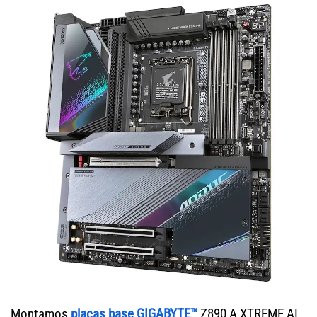
Montamos
placas base GIGABYTE™
Z890 A XTREME AI