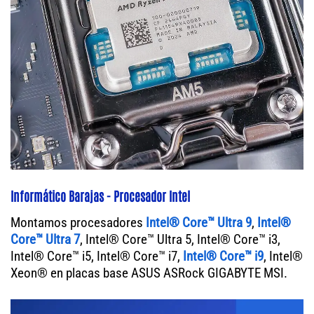
Informático Barajas - Procesador Intel
Montamos procesadores
Intel® Core™ Ultra 9
,
Intel®
Core™ Ultra 7
, Intel® Core™ Ultra 5, Intel® Core™ i3,
Intel® Core™ i5, Intel® Core™ i7,
Intel® Core™ i9
, Intel®
Xeon® en placas base ASUS ASRock GIGABYTE MSI.