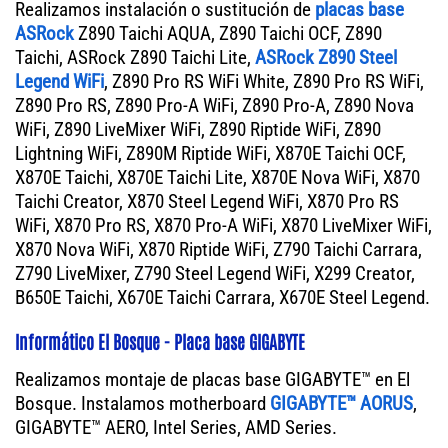
Realizamos instalación o sustitución de
placas base
ASRock
Z890 Taichi AQUA, Z890 Taichi OCF, Z890
Taichi, ASRock Z890 Taichi Lite,
ASRock Z890 Steel
Legend WiFi
, Z890 Pro RS WiFi White, Z890 Pro RS WiFi,
Z890 Pro RS, Z890 Pro-A WiFi, Z890 Pro-A, Z890 Nova
WiFi, Z890 LiveMixer WiFi, Z890 Riptide WiFi, Z890
Lightning WiFi, Z890M Riptide WiFi, X870E Taichi OCF,
X870E Taichi, X870E Taichi Lite, X870E Nova WiFi, X870
Taichi Creator, X870 Steel Legend WiFi, X870 Pro RS
WiFi, X870 Pro RS, X870 Pro-A WiFi, X870 LiveMixer WiFi,
X870 Nova WiFi, X870 Riptide WiFi, Z790 Taichi Carrara,
Z790 LiveMixer, Z790 Steel Legend WiFi, X299 Creator,
B650E Taichi, X670E Taichi Carrara, X670E Steel Legend.
Informático El Bosque - Placa base GIGABYTE
Realizamos montaje de placas base GIGABYTE™ en El
Bosque. Instalamos motherboard
GIGABYTE™ AORUS
,
GIGABYTE™ AERO, Intel Series, AMD Series.