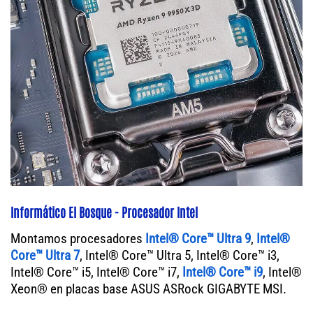
Informático El Bosque - Procesador Intel
Montamos procesadores
Intel® Core™ Ultra 9
,
Intel®
Core™ Ultra 7
, Intel® Core™ Ultra 5, Intel® Core™ i3,
Intel® Core™ i5, Intel® Core™ i7,
Intel® Core™ i9
, Intel®
Xeon® en placas base ASUS ASRock GIGABYTE MSI.