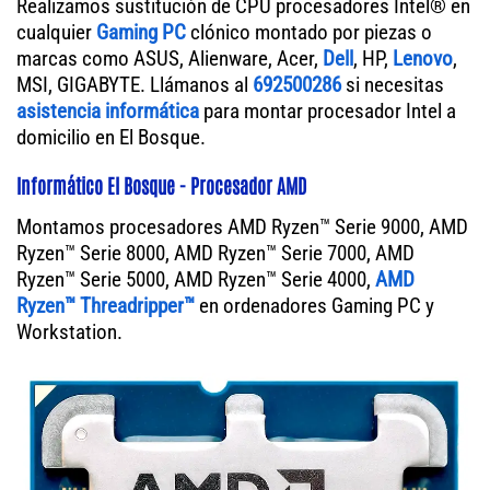
Realizamos sustitución de CPU procesadores Intel® en
cualquier
Gaming PC
clónico montado por piezas o
marcas como ASUS, Alienware, Acer,
Dell
, HP,
Lenovo
,
MSI, GIGABYTE. Llámanos al
692500286
si necesitas
asistencia informática
para montar procesador Intel a
domicilio en El Bosque.
Informático El Bosque - Procesador AMD
Montamos procesadores AMD Ryzen™ Serie 9000, AMD
Ryzen™ Serie 8000, AMD Ryzen™ Serie 7000, AMD
Ryzen™ Serie 5000, AMD Ryzen™ Serie 4000,
AMD
Ryzen™ Threadripper™
en ordenadores Gaming PC y
Workstation.