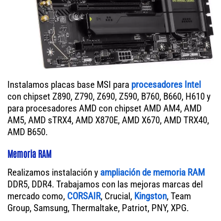
Instalamos placas base MSI para
procesadores Intel
con chipset Z890, Z790, Z690, Z590, B760, B660, H610 y
para procesadores AMD con chipset AMD AM4, AMD
AM5, AMD sTRX4, AMD X870E, AMD X670, AMD TRX40,
AMD B650.
Memoria RAM
Realizamos instalación y
ampliación de memoria RAM
DDR5, DDR4. Trabajamos con las mejoras marcas del
mercado como,
CORSAIR
, Crucial,
Kingston
, Team
Group, Samsung, Thermaltake, Patriot, PNY, XPG.