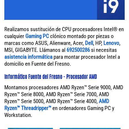
Realizamos sustitución de CPU procesadores Intel® en
cualquier
Gaming PC
clónico montado por piezas o
marcas como ASUS, Alienware, Acer,
Dell
, HP,
Lenovo
,
MSI, GIGABYTE. Llámanos al
692500286
si necesitas
asistencia informática
para montar procesador Intel a
domicilio en Fuente del Fresno.
Informático Fuente del Fresno - Procesador AMD
Montamos procesadores AMD Ryzen™ Serie 9000, AMD
Ryzen™ Serie 8000, AMD Ryzen™ Serie 7000, AMD
Ryzen™ Serie 5000, AMD Ryzen™ Serie 4000,
AMD
Ryzen™ Threadripper™
en ordenadores Gaming PC y
Workstation.