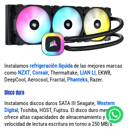
Instalamos
refrigeración líquida
de las mejores marcas
como
NZXT
,
Corsair
, Thermaltake,
LIAN LI
, EKWB,
DeepCool, Aerocool, Fractal,
Phanteks
, Razer.
Disco duro
Instalamos discos duros SATA III Seagate,
Western
Digital
, Toshiba, HGST, Fujitsu. El disco duro mecánico
ofrece altas capacidades de almacenamiento y
velocidad de lectura escritura en torno a 250 MB/s.