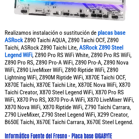
Realizamos instalación o sustitución de
placas base
ASRock
Z890 Taichi AQUA, Z890 Taichi OCF, Z890
Taichi, ASRock Z890 Taichi Lite,
ASRock Z890 Steel
Legend WiFi
, Z890 Pro RS WiFi White, Z890 Pro RS WiFi,
Z890 Pro RS, Z890 Pro-A WiFi, Z890 Pro-A, Z890 Nova
WiFi, Z890 LiveMixer WiFi, Z890 Riptide WiFi, Z890
Lightning WiFi, Z890M Riptide WiFi, X870E Taichi OCF,
X870E Taichi, X870E Taichi Lite, X870E Nova WiFi, X870
Taichi Creator, X870 Steel Legend WiFi, X870 Pro RS
WiFi, X870 Pro RS, X870 Pro-A WiFi, X870 LiveMixer WiFi,
X870 Nova WiFi, X870 Riptide WiFi, Z790 Taichi Carrara,
Z790 LiveMixer, Z790 Steel Legend WiFi, X299 Creator,
B650E Taichi, X670E Taichi Carrara, X670E Steel Legend.
Informático Fuente del Fresno - Placa base GIGABYTE