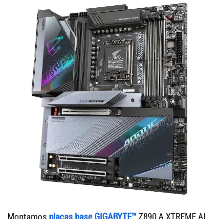
Montamos
placas base GIGABYTE™
Z890 A XTREME AI