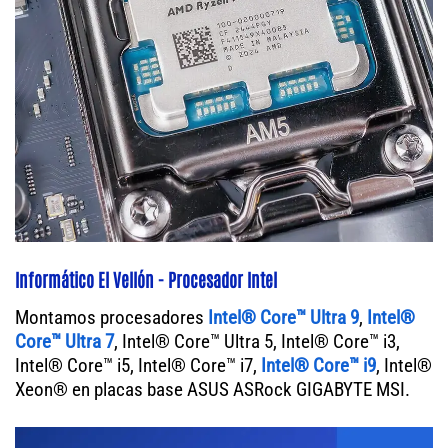
Informático El Vellón - Procesador Intel
Montamos procesadores
Intel® Core™ Ultra 9
,
Intel®
Core™ Ultra 7
, Intel® Core™ Ultra 5, Intel® Core™ i3,
Intel® Core™ i5, Intel® Core™ i7,
Intel® Core™ i9
, Intel®
Xeon® en placas base ASUS ASRock GIGABYTE MSI.