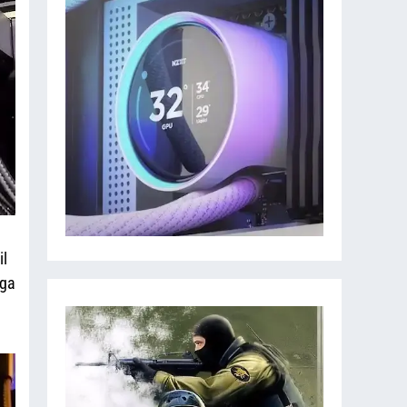
il
nga