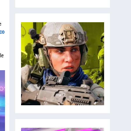
e
co
le