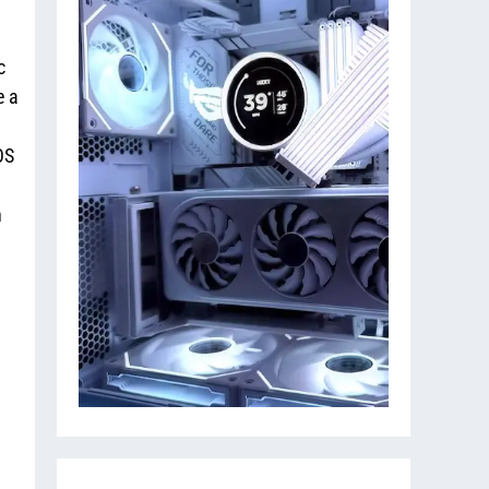
c
e a
OS
n