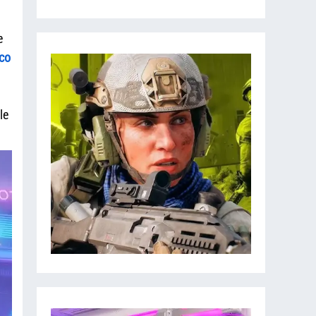
e
co
le