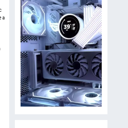
c
e a
n