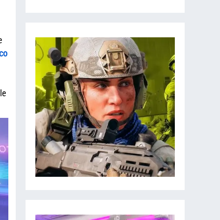
e
co
le