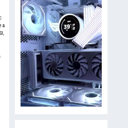
c
e a
I,
n