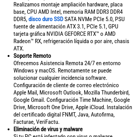
Realizamos montaje ampliación hardware, placa
base, CPU AMD Intel, memoria RAM DDR3 DDR4
DDR5,
disco duro SSD
SATA NVMe PCIe 5.0, PSU
fuente de alimentación ATX 3.1, PCIe 5.1, GPU
tarjeta gráfica NVIDIA GEFORCE RTX™ o AMD
Radeon™ RX, refrigeración líquida o por aire, chasis
ATX.
Soporte Remoto
Ofrecemos Asistencia Remota 24/7 en entorno
Windows y macOS. Remotamente se puede
solucionar cualquier incidencia software.
Configuración de cliente de correo electrónico
Apple Mail, Microsoft Outlook, Mozilla Thunderbird,
Google Gmail. Configuración Time Machine, Google
Drive, Microsoft One Drive, Apple iCloud. Instalación
del certificado digital FNMT, Java, Autofirma,
Facturae, VeriFactu.
Eliminación de virus y malware
Si tu PC está infectado con virus o malware,