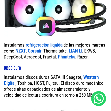
Instalamos
refrigeración líquida
de las mejores marcas
como
NZXT
,
Corsair
, Thermaltake,
LIAN LI
, EKWB,
DeepCool, Aerocool, Fractal,
Phanteks
, Razer.
Disco duro
Instalamos discos duros SATA III Seagate,
Western
Digital
, Toshiba, HGST, Fujitsu. El disco duro mecánico
ofrece altas capacidades de almacenamiento y
velocidad de lectura escritura en torno a 250 MB/s.