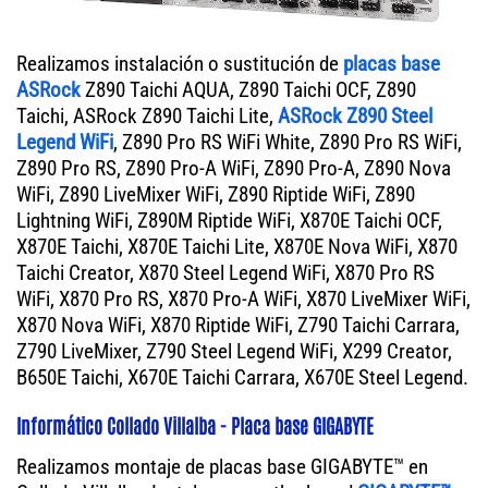
Realizamos instalación o sustitución de
placas base
ASRock
Z890 Taichi AQUA, Z890 Taichi OCF, Z890
Taichi, ASRock Z890 Taichi Lite,
ASRock Z890 Steel
Legend WiFi
, Z890 Pro RS WiFi White, Z890 Pro RS WiFi,
Z890 Pro RS, Z890 Pro-A WiFi, Z890 Pro-A, Z890 Nova
WiFi, Z890 LiveMixer WiFi, Z890 Riptide WiFi, Z890
Lightning WiFi, Z890M Riptide WiFi, X870E Taichi OCF,
X870E Taichi, X870E Taichi Lite, X870E Nova WiFi, X870
Taichi Creator, X870 Steel Legend WiFi, X870 Pro RS
WiFi, X870 Pro RS, X870 Pro-A WiFi, X870 LiveMixer WiFi,
X870 Nova WiFi, X870 Riptide WiFi, Z790 Taichi Carrara,
Z790 LiveMixer, Z790 Steel Legend WiFi, X299 Creator,
B650E Taichi, X670E Taichi Carrara, X670E Steel Legend.
Informático Collado Villalba - Placa base GIGABYTE
Realizamos montaje de placas base GIGABYTE™ en