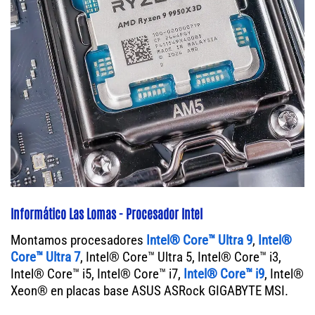
Informático Las Lomas - Procesador Intel
Montamos procesadores
Intel® Core™ Ultra 9
,
Intel®
Core™ Ultra 7
, Intel® Core™ Ultra 5, Intel® Core™ i3,
Intel® Core™ i5, Intel® Core™ i7,
Intel® Core™ i9
, Intel®
Xeon® en placas base ASUS ASRock GIGABYTE MSI.