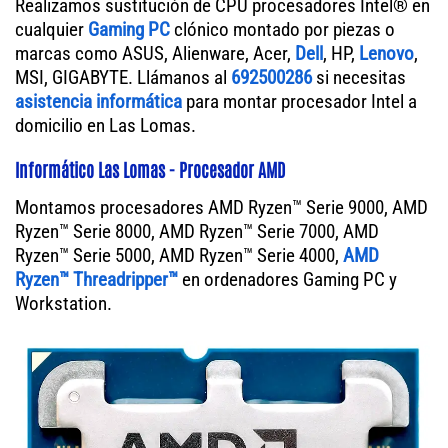
Realizamos sustitución de CPU procesadores Intel® en
cualquier
Gaming PC
clónico montado por piezas o
marcas como ASUS, Alienware, Acer,
Dell
, HP,
Lenovo
,
MSI, GIGABYTE. Llámanos al
692500286
si necesitas
asistencia informática
para montar procesador Intel a
domicilio en Las Lomas.
Informático Las Lomas - Procesador AMD
Montamos procesadores AMD Ryzen™ Serie 9000, AMD
Ryzen™ Serie 8000, AMD Ryzen™ Serie 7000, AMD
Ryzen™ Serie 5000, AMD Ryzen™ Serie 4000,
AMD
Ryzen™ Threadripper™
en ordenadores Gaming PC y
Workstation.