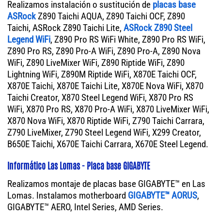
Realizamos instalación o sustitución de
placas base
ASRock
Z890 Taichi AQUA, Z890 Taichi OCF, Z890
Taichi, ASRock Z890 Taichi Lite,
ASRock Z890 Steel
Legend WiFi
, Z890 Pro RS WiFi White, Z890 Pro RS WiFi,
Z890 Pro RS, Z890 Pro-A WiFi, Z890 Pro-A, Z890 Nova
WiFi, Z890 LiveMixer WiFi, Z890 Riptide WiFi, Z890
Lightning WiFi, Z890M Riptide WiFi, X870E Taichi OCF,
X870E Taichi, X870E Taichi Lite, X870E Nova WiFi, X870
Taichi Creator, X870 Steel Legend WiFi, X870 Pro RS
WiFi, X870 Pro RS, X870 Pro-A WiFi, X870 LiveMixer WiFi,
X870 Nova WiFi, X870 Riptide WiFi, Z790 Taichi Carrara,
Z790 LiveMixer, Z790 Steel Legend WiFi, X299 Creator,
B650E Taichi, X670E Taichi Carrara, X670E Steel Legend.
Informático Las Lomas - Placa base GIGABYTE
Realizamos montaje de placas base GIGABYTE™ en Las
Lomas. Instalamos motherboard
GIGABYTE™ AORUS
,
GIGABYTE™ AERO, Intel Series, AMD Series.