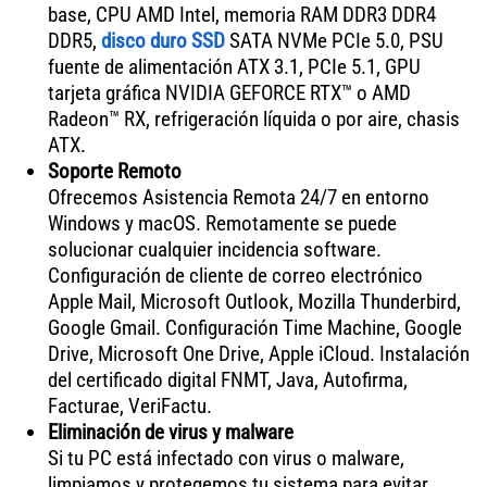
base, CPU AMD Intel, memoria RAM DDR3 DDR4
DDR5,
disco duro SSD
SATA NVMe PCIe 5.0, PSU
fuente de alimentación ATX 3.1, PCIe 5.1, GPU
tarjeta gráfica NVIDIA GEFORCE RTX™ o AMD
Radeon™ RX, refrigeración líquida o por aire, chasis
ATX.
Soporte Remoto
Ofrecemos Asistencia Remota 24/7 en entorno
Windows y macOS. Remotamente se puede
solucionar cualquier incidencia software.
Configuración de cliente de correo electrónico
Apple Mail, Microsoft Outlook, Mozilla Thunderbird,
Google Gmail. Configuración Time Machine, Google
Drive, Microsoft One Drive, Apple iCloud. Instalación
del certificado digital FNMT, Java, Autofirma,
Facturae, VeriFactu.
Eliminación de virus y malware
Si tu PC está infectado con virus o malware,
limpiamos y protegemos tu sistema para evitar