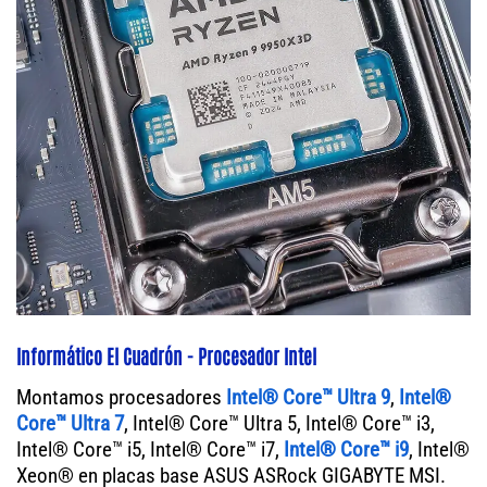
Informático El Cuadrón - Procesador Intel
Montamos procesadores
Intel® Core™ Ultra 9
,
Intel®
Core™ Ultra 7
, Intel® Core™ Ultra 5, Intel® Core™ i3,
Intel® Core™ i5, Intel® Core™ i7,
Intel® Core™ i9
, Intel®
Xeon® en placas base ASUS ASRock GIGABYTE MSI.