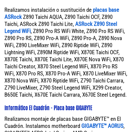
Realizamos instalación o sustitución de
placas base
ASRock
Z890 Taichi AQUA, Z890 Taichi OCF, Z890
Taichi, ASRock Z890 Taichi Lite,
ASRock Z890 Steel
Legend WiFi
, Z890 Pro RS WiFi White, Z890 Pro RS WiFi,
Z890 Pro RS, Z890 Pro-A WiFi, Z890 Pro-A, Z890 Nova
WiFi, Z890 LiveMixer WiFi, Z890 Riptide WiFi, Z890
Lightning WiFi, Z890M Riptide WiFi, X870E Taichi OCF,
X870E Taichi, X870E Taichi Lite, X870E Nova WiFi, X870
Taichi Creator, X870 Steel Legend WiFi, X870 Pro RS
WiFi, X870 Pro RS, X870 Pro-A WiFi, X870 LiveMixer WiFi,
X870 Nova WiFi, X870 Riptide WiFi, Z790 Taichi Carrara,
Z790 LiveMixer, Z790 Steel Legend WiFi, X299 Creator,
B650E Taichi, X670E Taichi Carrara, X670E Steel Legend.
Informático El Cuadrón - Placa base GIGABYTE
Realizamos montaje de placas base GIGABYTE™ en El
Cuadrón. Instalamos motherboard
GIGABYTE™ AORUS
,