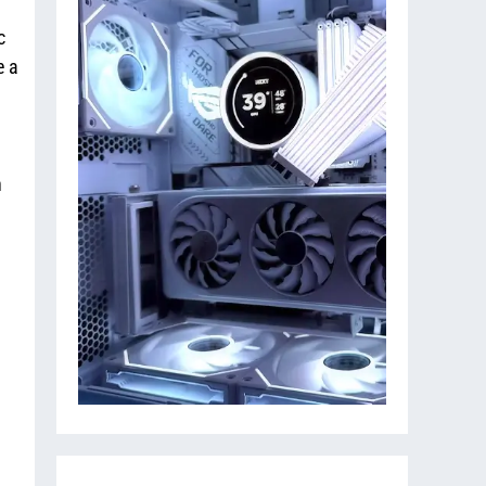
c
e a
n