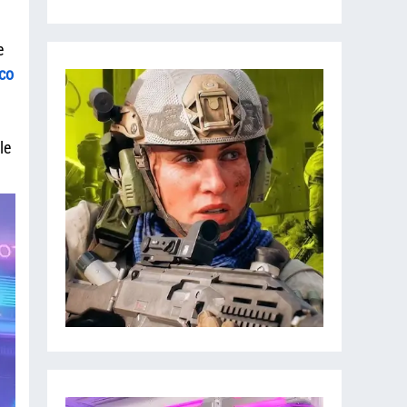
e
co
le