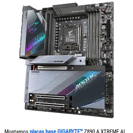
Montamos
placas base GIGABYTE™
Z890 A XTREME AI