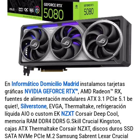
En
Informático Domicilio Madrid
instalamos tarjetas
gráficas
NVIDIA GEFORCE RTX™
, AMD Radeon™ RX,
fuentes de alimentación modulares ATX 3.1 PCIe 5.1 be
quiet!,
Silverstone
, EVGA, Thermaltake, refrigeración
líquida AIO o custom EK
NZXT
Corsair Deep Cool,
memoria RAM DDR4 DDR5 G.Skill Crucial Kingston,
cajas ATX Thermaltake Corsair NZXT, discos duros SSD
SATA NVMe PCIe M.2 Samsung Sabrent Lexar Crucial