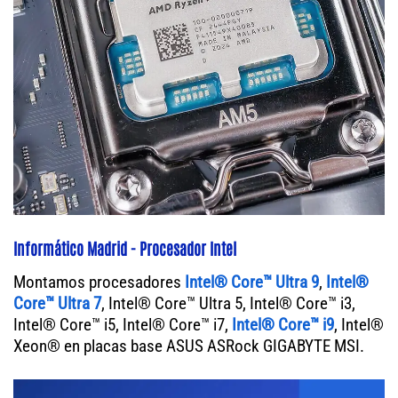
Informático Madrid - Procesador Intel
Montamos procesadores
Intel® Core™ Ultra 9
,
Intel®
Core™ Ultra 7
, Intel® Core™ Ultra 5, Intel® Core™ i3,
Intel® Core™ i5, Intel® Core™ i7,
Intel® Core™ i9
, Intel®
Xeon® en placas base ASUS ASRock GIGABYTE MSI.