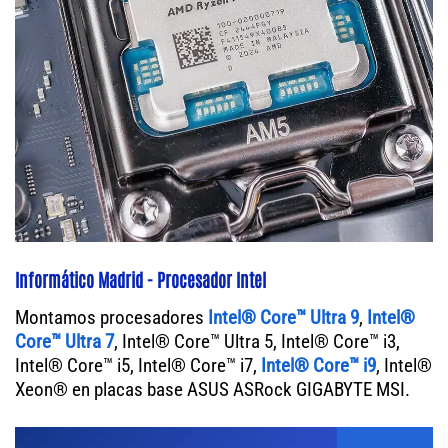
Informático Madrid - Procesador Intel
Montamos procesadores
Intel® Core™ Ultra 9
,
Intel®
Core™ Ultra 7
, Intel® Core™ Ultra 5, Intel® Core™ i3,
Intel® Core™ i5, Intel® Core™ i7,
Intel® Core™ i9
, Intel®
Xeon® en placas base ASUS ASRock GIGABYTE MSI.