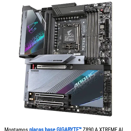
Montamos
placas base GIGABYTE™
Z890 A XTREME AI