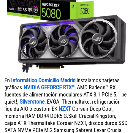
En
Informático Domicilio Madrid
instalamos tarjetas
gráficas
NVIDIA GEFORCE RTX™
, AMD Radeon™ RX,
fuentes de alimentación modulares ATX 3.1 PCIe 5.1 be
quiet!,
Silverstone
, EVGA, Thermaltake, refrigeración
líquida AIO o custom EK
NZXT
Corsair Deep Cool,
memoria RAM DDR4 DDR5 G.Skill Crucial Kingston,
cajas ATX Thermaltake Corsair NZXT, discos duros SSD
SATA NVMe PCIe M.2 Samsung Sabrent Lexar Crucial