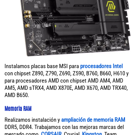
Instalamos placas base MSI para
procesadores Intel
con chipset Z890, Z790, Z690, Z590, B760, B660, H610 y
para procesadores AMD con chipset AMD AM4, AMD
AM5, AMD sTRX4, AMD X870E, AMD X670, AMD TRX40,
AMD B650.
Memoria RAM
Realizamos instalación y
ampliación de memoria RAM
DDR5, DDR4. Trabajamos con las mejoras marcas del
mercado como,
CORSAIR
, Crucial,
Kingston
, Team