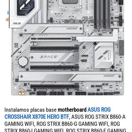
Instalamos placas base
motherboard
ASUS ROG
CROSSHAIR X870E HERO BTF
, ASUS ROG STRIX B860-A
GAMING WIFI, ROG STRIX B860-G GAMING WIFI, ROG
STRIX B860-I GAMING WIFI, ROG STRIX B860-F GAMING