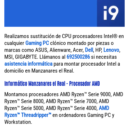
Realizamos sustitución de CPU procesadores Intel® en
cualquier
Gaming PC
clónico montado por piezas o
marcas como ASUS, Alienware, Acer,
Dell
, HP,
Lenovo
,
MSI, GIGABYTE. Llámanos al
692500286
si necesitas
asistencia informática
para montar procesador Intel a
domicilio en Manzanares el Real.
Informático Manzanares el Real - Procesador AMD
Montamos procesadores AMD Ryzen™ Serie 9000, AMD
Ryzen™ Serie 8000, AMD Ryzen™ Serie 7000, AMD
Ryzen™ Serie 5000, AMD Ryzen™ Serie 4000,
AMD
Ryzen™ Threadripper™
en ordenadores Gaming PC y
Workstation.