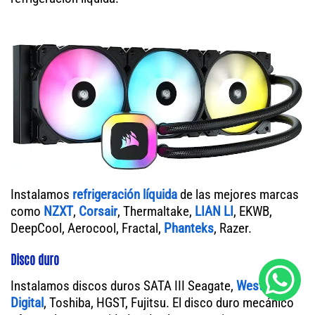
Instalamos
refrigeración líquida
de las mejores marcas
como
NZXT
,
Corsair
, Thermaltake,
LIAN LI
, EKWB,
DeepCool, Aerocool, Fractal,
Phanteks
, Razer.
Disco duro
Instalamos discos duros SATA III Seagate,
Western
Digital
, Toshiba, HGST, Fujitsu. El disco duro mecánico