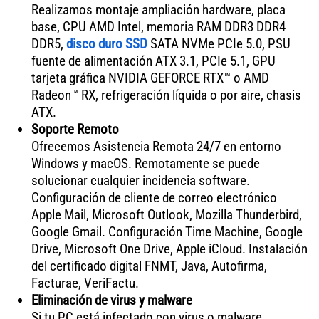
Realizamos montaje ampliación hardware, placa
base, CPU AMD Intel, memoria RAM DDR3 DDR4
DDR5,
disco duro SSD
SATA NVMe PCIe 5.0, PSU
fuente de alimentación ATX 3.1, PCIe 5.1, GPU
tarjeta gráfica NVIDIA GEFORCE RTX™ o AMD
Radeon™ RX, refrigeración líquida o por aire, chasis
ATX.
Soporte Remoto
Ofrecemos Asistencia Remota 24/7 en entorno
Windows y macOS. Remotamente se puede
solucionar cualquier incidencia software.
Configuración de cliente de correo electrónico
Apple Mail, Microsoft Outlook, Mozilla Thunderbird,
Google Gmail. Configuración Time Machine, Google
Drive, Microsoft One Drive, Apple iCloud. Instalación
del certificado digital FNMT, Java, Autofirma,
Facturae, VeriFactu.
Eliminación de virus y malware
Si tu PC está infectado con virus o malware,