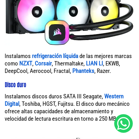
Instalamos
refrigeración líquida
de las mejores marcas
como
NZXT
,
Corsair
, Thermaltake,
LIAN LI
, EKWB,
DeepCool, Aerocool, Fractal,
Phanteks
, Razer.
Disco duro
Instalamos discos duros SATA III Seagate,
Western
Digital
, Toshiba, HGST, Fujitsu. El disco duro mecánico
ofrece altas capacidades de almacenamiento y
velocidad de lectura escritura en torno a 250 MB/s.