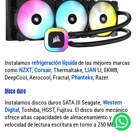
Instalamos
refrigeración líquida
de las mejores marcas
como
NZXT
,
Corsair
, Thermaltake,
LIAN LI
, EKWB,
DeepCool, Aerocool, Fractal,
Phanteks
, Razer.
Disco duro
Instalamos discos duros SATA III Seagate,
Western
Digital
, Toshiba, HGST, Fujitsu. El disco duro mecánico
ofrece altas capacidades de almacenamiento y
velocidad de lectura escritura en torno a 250 MB/s.