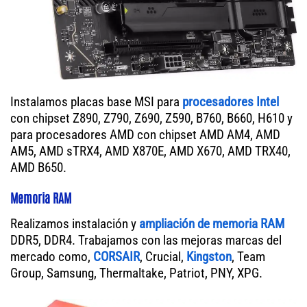
Instalamos placas base MSI para
procesadores Intel
con chipset Z890, Z790, Z690, Z590, B760, B660, H610 y
para procesadores AMD con chipset AMD AM4, AMD
AM5, AMD sTRX4, AMD X870E, AMD X670, AMD TRX40,
AMD B650.
Memoria RAM
Realizamos instalación y
ampliación de memoria RAM
DDR5, DDR4. Trabajamos con las mejoras marcas del
mercado como,
CORSAIR
, Crucial,
Kingston
, Team
Group, Samsung, Thermaltake, Patriot, PNY, XPG.