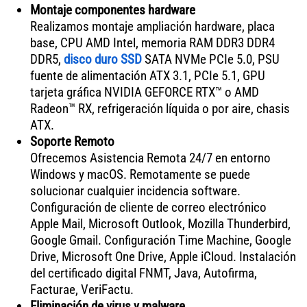
Montaje componentes hardware
Realizamos montaje ampliación hardware, placa
base, CPU AMD Intel, memoria RAM DDR3 DDR4
DDR5,
disco duro SSD
SATA NVMe PCIe 5.0, PSU
fuente de alimentación ATX 3.1, PCIe 5.1, GPU
tarjeta gráfica NVIDIA GEFORCE RTX™ o AMD
Radeon™ RX, refrigeración líquida o por aire, chasis
ATX.
Soporte Remoto
Ofrecemos Asistencia Remota 24/7 en entorno
Windows y macOS. Remotamente se puede
solucionar cualquier incidencia software.
Configuración de cliente de correo electrónico
Apple Mail, Microsoft Outlook, Mozilla Thunderbird,
Google Gmail. Configuración Time Machine, Google
Drive, Microsoft One Drive, Apple iCloud. Instalación
del certificado digital FNMT, Java, Autofirma,
Facturae, VeriFactu.
Eliminación de virus y malware