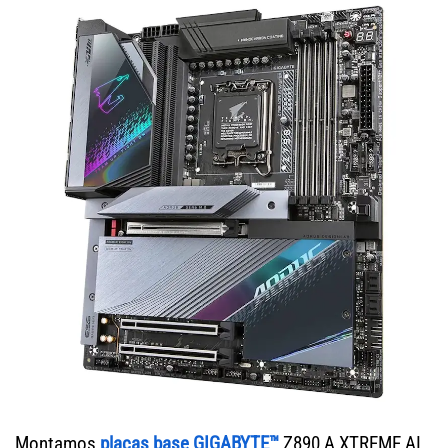
Montamos
placas base GIGABYTE™
Z890 A XTREME AI