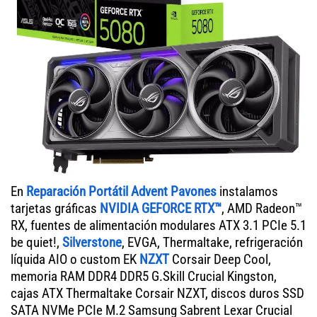
En
Reparación Portátil Advent Pavones
instalamos
tarjetas gráficas
NVIDIA GEFORCE RTX™
, AMD Radeon™
RX, fuentes de alimentación modulares ATX 3.1 PCIe 5.1
be quiet!,
Silverstone
, EVGA, Thermaltake, refrigeración
líquida AIO o custom EK
NZXT
Corsair Deep Cool,
memoria RAM DDR4 DDR5 G.Skill Crucial Kingston,
cajas ATX Thermaltake Corsair NZXT, discos duros SSD
SATA NVMe PCIe M.2 Samsung Sabrent Lexar Crucial