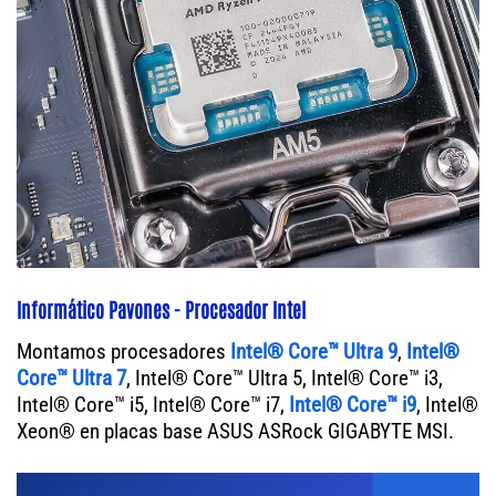
Informático Pavones - Procesador Intel
Montamos procesadores
Intel® Core™ Ultra 9
,
Intel®
Core™ Ultra 7
, Intel® Core™ Ultra 5, Intel® Core™ i3,
Intel® Core™ i5, Intel® Core™ i7,
Intel® Core™ i9
, Intel®
Xeon® en placas base ASUS ASRock GIGABYTE MSI.