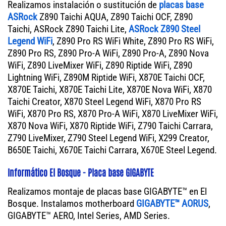
Realizamos instalación o sustitución de
placas base
ASRock
Z890 Taichi AQUA, Z890 Taichi OCF, Z890
Taichi, ASRock Z890 Taichi Lite,
ASRock Z890 Steel
Legend WiFi
, Z890 Pro RS WiFi White, Z890 Pro RS WiFi,
Z890 Pro RS, Z890 Pro-A WiFi, Z890 Pro-A, Z890 Nova
WiFi, Z890 LiveMixer WiFi, Z890 Riptide WiFi, Z890
Lightning WiFi, Z890M Riptide WiFi, X870E Taichi OCF,
X870E Taichi, X870E Taichi Lite, X870E Nova WiFi, X870
Taichi Creator, X870 Steel Legend WiFi, X870 Pro RS
WiFi, X870 Pro RS, X870 Pro-A WiFi, X870 LiveMixer WiFi,
X870 Nova WiFi, X870 Riptide WiFi, Z790 Taichi Carrara,
Z790 LiveMixer, Z790 Steel Legend WiFi, X299 Creator,
B650E Taichi, X670E Taichi Carrara, X670E Steel Legend.
Informático El Bosque - Placa base GIGABYTE
Realizamos montaje de placas base GIGABYTE™ en El
Bosque. Instalamos motherboard
GIGABYTE™ AORUS
,
GIGABYTE™ AERO, Intel Series, AMD Series.