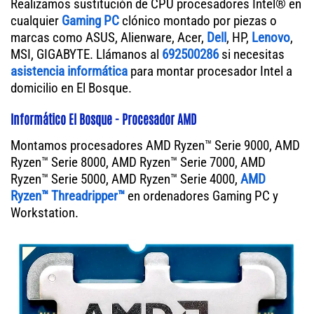
Realizamos sustitución de CPU procesadores Intel® en
cualquier
Gaming PC
clónico montado por piezas o
marcas como ASUS, Alienware, Acer,
Dell
, HP,
Lenovo
,
MSI, GIGABYTE. Llámanos al
692500286
si necesitas
asistencia informática
para montar procesador Intel a
domicilio en El Bosque.
Informático El Bosque - Procesador AMD
Montamos procesadores AMD Ryzen™ Serie 9000, AMD
Ryzen™ Serie 8000, AMD Ryzen™ Serie 7000, AMD
Ryzen™ Serie 5000, AMD Ryzen™ Serie 4000,
AMD
Ryzen™ Threadripper™
en ordenadores Gaming PC y
Workstation.