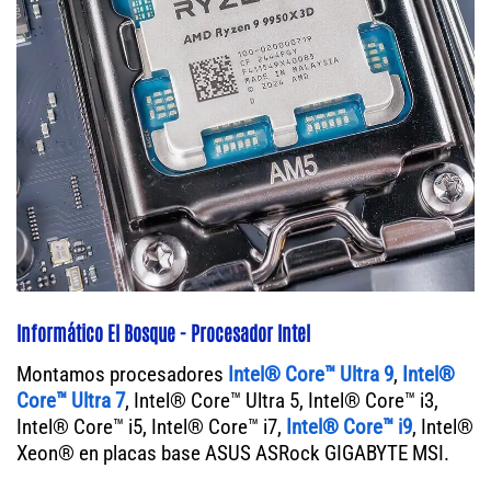
Informático El Bosque - Procesador Intel
Montamos procesadores
Intel® Core™ Ultra 9
,
Intel®
Core™ Ultra 7
, Intel® Core™ Ultra 5, Intel® Core™ i3,
Intel® Core™ i5, Intel® Core™ i7,
Intel® Core™ i9
, Intel®
Xeon® en placas base ASUS ASRock GIGABYTE MSI.