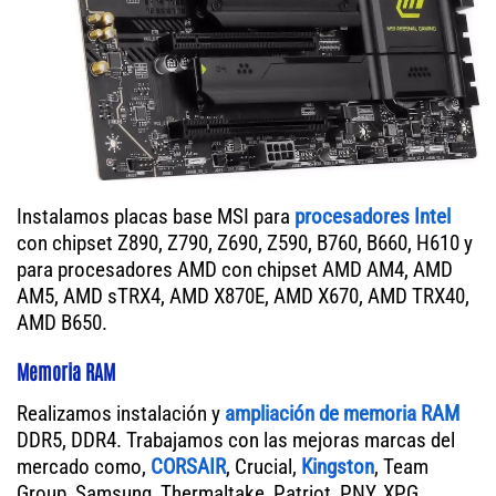
Instalamos placas base MSI para
procesadores Intel
con chipset Z890, Z790, Z690, Z590, B760, B660, H610 y
para procesadores AMD con chipset AMD AM4, AMD
AM5, AMD sTRX4, AMD X870E, AMD X670, AMD TRX40,
AMD B650.
Memoria RAM
Realizamos instalación y
ampliación de memoria RAM
DDR5, DDR4. Trabajamos con las mejoras marcas del
mercado como,
CORSAIR
, Crucial,
Kingston
, Team
Group, Samsung, Thermaltake, Patriot, PNY, XPG.