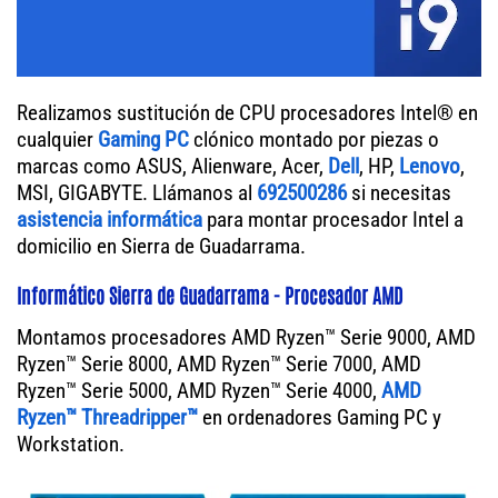
Realizamos sustitución de CPU procesadores Intel® en
cualquier
Gaming PC
clónico montado por piezas o
marcas como ASUS, Alienware, Acer,
Dell
, HP,
Lenovo
,
MSI, GIGABYTE. Llámanos al
692500286
si necesitas
asistencia informática
para montar procesador Intel a
domicilio en Sierra de Guadarrama.
Informático Sierra de Guadarrama - Procesador AMD
Montamos procesadores AMD Ryzen™ Serie 9000, AMD
Ryzen™ Serie 8000, AMD Ryzen™ Serie 7000, AMD
Ryzen™ Serie 5000, AMD Ryzen™ Serie 4000,
AMD
Ryzen™ Threadripper™
en ordenadores Gaming PC y
Workstation.