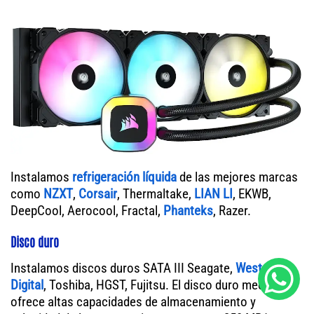
Instalamos
refrigeración líquida
de las mejores marcas
como
NZXT
,
Corsair
, Thermaltake,
LIAN LI
, EKWB,
DeepCool, Aerocool, Fractal,
Phanteks
, Razer.
Disco duro
Instalamos discos duros SATA III Seagate,
Western
Digital
, Toshiba, HGST, Fujitsu. El disco duro mecánico
ofrece altas capacidades de almacenamiento y