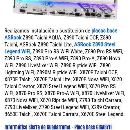
Realizamos instalación o sustitución de
placas base
ASRock
Z890 Taichi AQUA, Z890 Taichi OCF, Z890
Taichi, ASRock Z890 Taichi Lite,
ASRock Z890 Steel
Legend WiFi
, Z890 Pro RS WiFi White, Z890 Pro RS WiFi,
Z890 Pro RS, Z890 Pro-A WiFi, Z890 Pro-A, Z890 Nova
WiFi, Z890 LiveMixer WiFi, Z890 Riptide WiFi, Z890
Lightning WiFi, Z890M Riptide WiFi, X870E Taichi OCF,
X870E Taichi, X870E Taichi Lite, X870E Nova WiFi, X870
Taichi Creator, X870 Steel Legend WiFi, X870 Pro RS
WiFi, X870 Pro RS, X870 Pro-A WiFi, X870 LiveMixer WiFi,
X870 Nova WiFi, X870 Riptide WiFi, Z790 Taichi Carrara,
Z790 LiveMixer, Z790 Steel Legend WiFi, X299 Creator,
B650E Taichi, X670E Taichi Carrara, X670E Steel Legend.
Informático Sierra de Guadarrama - Placa base GIGABYTE