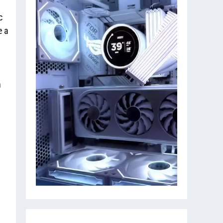
c
e a
n