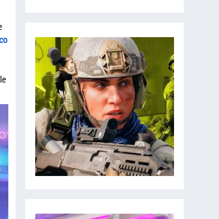
e
co
le