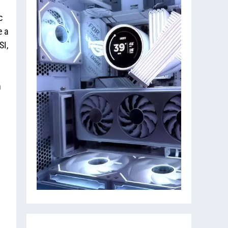
c
e a
SI,
n