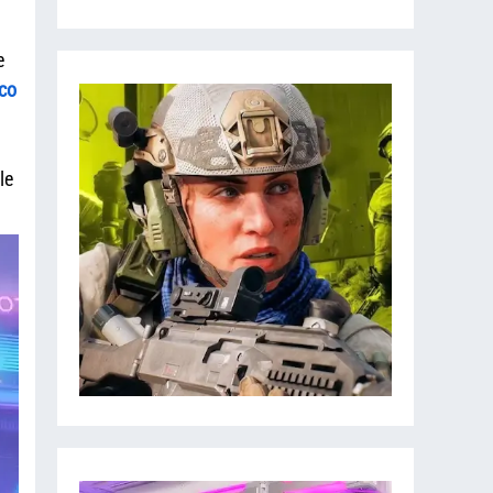
e
co
le