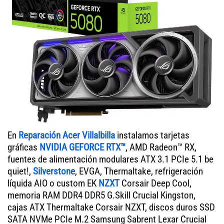
En
Reparación Acer Villalbilla
instalamos tarjetas
gráficas
NVIDIA GEFORCE RTX™
, AMD Radeon™ RX,
fuentes de alimentación modulares ATX 3.1 PCIe 5.1 be
quiet!,
Silverstone
, EVGA, Thermaltake, refrigeración
líquida AIO o custom EK
NZXT
Corsair Deep Cool,
memoria RAM DDR4 DDR5 G.Skill Crucial Kingston,
cajas ATX Thermaltake Corsair NZXT, discos duros SSD
SATA NVMe PCIe M.2 Samsung Sabrent Lexar Crucial