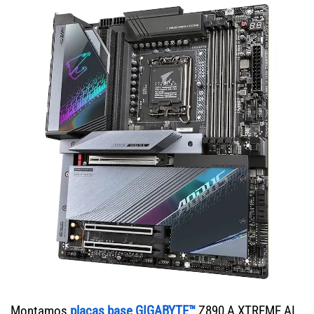
Montamos
placas base GIGABYTE™
Z890 A XTREME AI