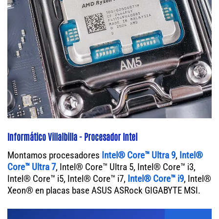
Informático Villalbilla - Procesador Intel
Montamos procesadores
Intel® Core™ Ultra 9
,
Intel®
Core™ Ultra 7
, Intel® Core™ Ultra 5, Intel® Core™ i3,
Intel® Core™ i5, Intel® Core™ i7,
Intel® Core™ i9
, Intel®
Xeon® en placas base ASUS ASRock GIGABYTE MSI.