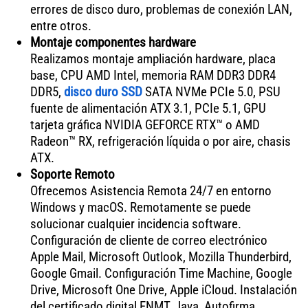
errores de disco duro, problemas de conexión LAN,
entre otros.
Montaje componentes hardware
Realizamos montaje ampliación hardware, placa
base, CPU AMD Intel, memoria RAM DDR3 DDR4
DDR5,
disco duro SSD
SATA NVMe PCIe 5.0, PSU
fuente de alimentación ATX 3.1, PCIe 5.1, GPU
tarjeta gráfica NVIDIA GEFORCE RTX™ o AMD
Radeon™ RX, refrigeración líquida o por aire, chasis
ATX.
Soporte Remoto
Ofrecemos Asistencia Remota 24/7 en entorno
Windows y macOS. Remotamente se puede
solucionar cualquier incidencia software.
Configuración de cliente de correo electrónico
Apple Mail, Microsoft Outlook, Mozilla Thunderbird,
Google Gmail. Configuración Time Machine, Google
Drive, Microsoft One Drive, Apple iCloud. Instalación
del certificado digital FNMT, Java, Autofirma,