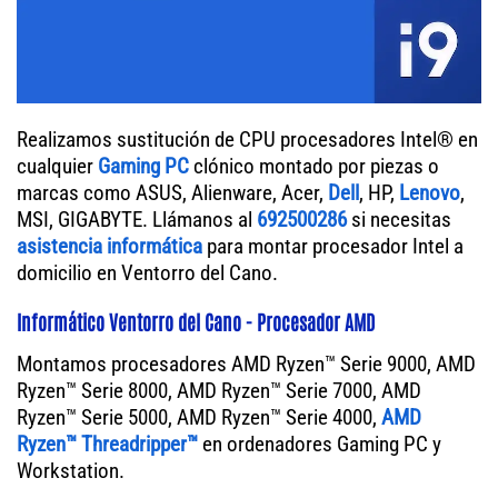
Realizamos sustitución de CPU procesadores Intel® en
cualquier
Gaming PC
clónico montado por piezas o
marcas como ASUS, Alienware, Acer,
Dell
, HP,
Lenovo
,
MSI, GIGABYTE. Llámanos al
692500286
si necesitas
asistencia informática
para montar procesador Intel a
domicilio en Ventorro del Cano.
Informático Ventorro del Cano - Procesador AMD
Montamos procesadores AMD Ryzen™ Serie 9000, AMD
Ryzen™ Serie 8000, AMD Ryzen™ Serie 7000, AMD
Ryzen™ Serie 5000, AMD Ryzen™ Serie 4000,
AMD
Ryzen™ Threadripper™
en ordenadores Gaming PC y
Workstation.