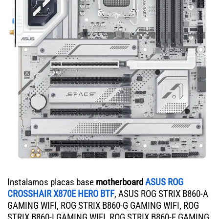
Instalamos placas base
motherboard
ASUS ROG
CROSSHAIR X870E HERO BTF
, ASUS ROG STRIX B860-A
GAMING WIFI, ROG STRIX B860-G GAMING WIFI, ROG
STRIX B860-I GAMING WIFI, ROG STRIX B860-F GAMING