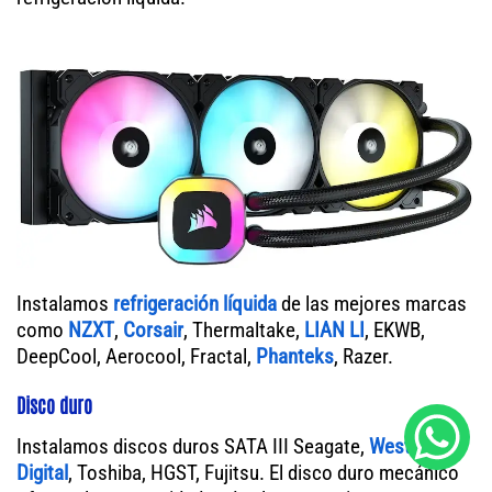
Instalamos
refrigeración líquida
de las mejores marcas
como
NZXT
,
Corsair
, Thermaltake,
LIAN LI
, EKWB,
DeepCool, Aerocool, Fractal,
Phanteks
, Razer.
Disco duro
Instalamos discos duros SATA III Seagate,
Western
Digital
, Toshiba, HGST, Fujitsu. El disco duro mecánico