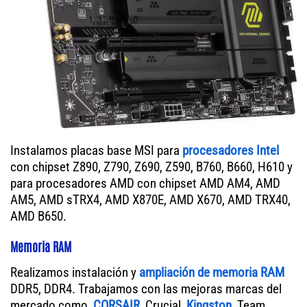
Instalamos placas base MSI para
procesadores Intel
con chipset Z890, Z790, Z690, Z590, B760, B660, H610 y
para procesadores AMD con chipset AMD AM4, AMD
AM5, AMD sTRX4, AMD X870E, AMD X670, AMD TRX40,
AMD B650.
Memoria RAM
Realizamos instalación y
ampliación de memoria RAM
DDR5, DDR4. Trabajamos con las mejoras marcas del
mercado como,
CORSAIR
, Crucial,
Kingston
, Team