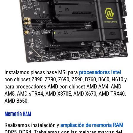
Instalamos placas base MSI para
procesadores Intel
con chipset Z890, Z790, Z690, Z590, B760, B660, H610 y
para procesadores AMD con chipset AMD AM4, AMD
AM5, AMD sTRX4, AMD X870E, AMD X670, AMD TRX40,
AMD B650.
Memoria RAM
Realizamos instalación y
ampliación de memoria RAM
DDR5, DDR4. Trabajamos con las mejoras marcas del