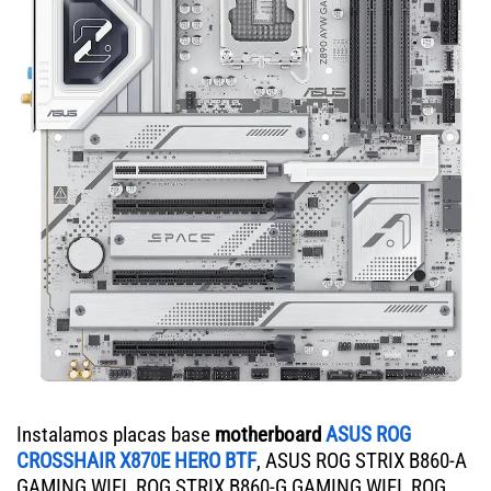
Instalamos placas base
motherboard
ASUS ROG
CROSSHAIR X870E HERO BTF
, ASUS ROG STRIX B860-A
GAMING WIFI, ROG STRIX B860-G GAMING WIFI, ROG