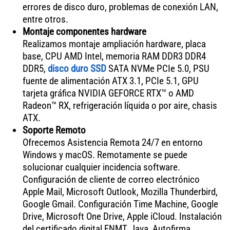
errores de disco duro, problemas de conexión LAN,
entre otros.
Montaje componentes hardware
Realizamos montaje ampliación hardware, placa
base, CPU AMD Intel, memoria RAM DDR3 DDR4
DDR5,
disco duro SSD
SATA NVMe PCIe 5.0, PSU
fuente de alimentación ATX 3.1, PCIe 5.1, GPU
tarjeta gráfica NVIDIA GEFORCE RTX™ o AMD
Radeon™ RX, refrigeración líquida o por aire, chasis
ATX.
Soporte Remoto
Ofrecemos Asistencia Remota 24/7 en entorno
Windows y macOS. Remotamente se puede
solucionar cualquier incidencia software.
Configuración de cliente de correo electrónico
Apple Mail, Microsoft Outlook, Mozilla Thunderbird,
Google Gmail. Configuración Time Machine, Google
Drive, Microsoft One Drive, Apple iCloud. Instalación
del certificado digital FNMT, Java, Autofirma,