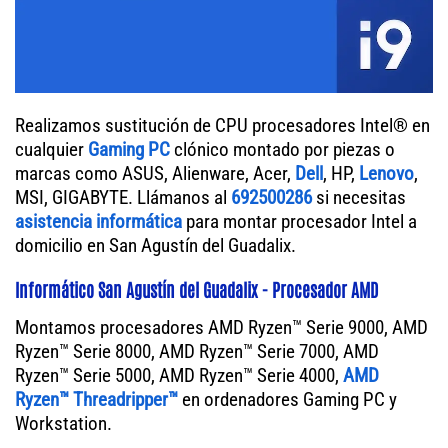
Realizamos sustitución de CPU procesadores Intel® en
cualquier
Gaming PC
clónico montado por piezas o
marcas como ASUS, Alienware, Acer,
Dell
, HP,
Lenovo
,
MSI, GIGABYTE. Llámanos al
692500286
si necesitas
asistencia informática
para montar procesador Intel a
domicilio en San Agustín del Guadalix.
Informático San Agustín del Guadalix - Procesador AMD
Montamos procesadores AMD Ryzen™ Serie 9000, AMD
Ryzen™ Serie 8000, AMD Ryzen™ Serie 7000, AMD
Ryzen™ Serie 5000, AMD Ryzen™ Serie 4000,
AMD
Ryzen™ Threadripper™
en ordenadores Gaming PC y
Workstation.