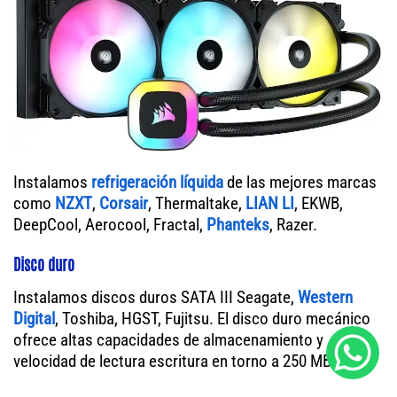
Instalamos
refrigeración líquida
de las mejores marcas
como
NZXT
,
Corsair
, Thermaltake,
LIAN LI
, EKWB,
DeepCool, Aerocool, Fractal,
Phanteks
, Razer.
Disco duro
Instalamos discos duros SATA III Seagate,
Western
Digital
, Toshiba, HGST, Fujitsu. El disco duro mecánico
ofrece altas capacidades de almacenamiento y
velocidad de lectura escritura en torno a 250 MB/s.