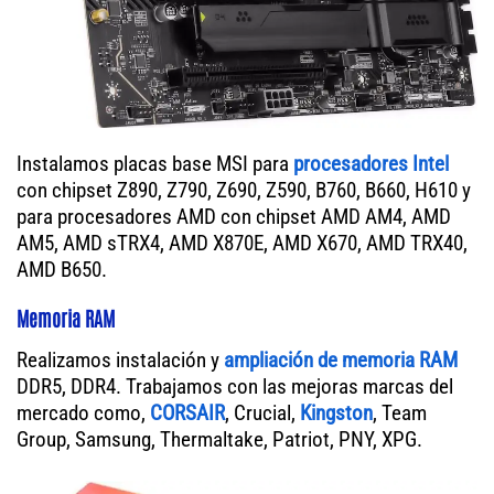
Instalamos placas base MSI para
procesadores Intel
con chipset Z890, Z790, Z690, Z590, B760, B660, H610 y
para procesadores AMD con chipset AMD AM4, AMD
AM5, AMD sTRX4, AMD X870E, AMD X670, AMD TRX40,
AMD B650.
Memoria RAM
Realizamos instalación y
ampliación de memoria RAM
DDR5, DDR4. Trabajamos con las mejoras marcas del
mercado como,
CORSAIR
, Crucial,
Kingston
, Team
Group, Samsung, Thermaltake, Patriot, PNY, XPG.