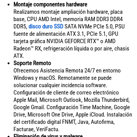
Montaje componentes hardware
Realizamos montaje ampliación hardware, placa
base, CPU AMD Intel, memoria RAM DDR3 DDR4
DDR5,
disco duro SSD
SATA NVMe PCIe 5.0, PSU
fuente de alimentación ATX 3.1, PCIe 5.1, GPU
tarjeta gráfica NVIDIA GEFORCE RTX™ o AMD
Radeon™ RX, refrigeración líquida o por aire, chasis
ATX.
Soporte Remoto
Ofrecemos Asistencia Remota 24/7 en entorno
Windows y macOS. Remotamente se puede
solucionar cualquier incidencia software.
Configuración de cliente de correo electrónico
Apple Mail, Microsoft Outlook, Mozilla Thunderbird,
Google Gmail. Configuración Time Machine, Google
Drive, Microsoft One Drive, Apple iCloud. Instalación
del certificado digital FNMT, Java, Autofirma,
Facturae, VeriFactu.
Eliminación de virus y malware