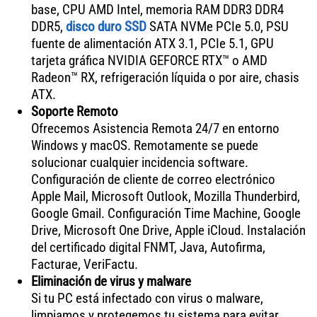
base, CPU AMD Intel, memoria RAM DDR3 DDR4
DDR5,
disco duro SSD
SATA NVMe PCIe 5.0, PSU
fuente de alimentación ATX 3.1, PCIe 5.1, GPU
tarjeta gráfica NVIDIA GEFORCE RTX™ o AMD
Radeon™ RX, refrigeración líquida o por aire, chasis
ATX.
Soporte Remoto
Ofrecemos Asistencia Remota 24/7 en entorno
Windows y macOS. Remotamente se puede
solucionar cualquier incidencia software.
Configuración de cliente de correo electrónico
Apple Mail, Microsoft Outlook, Mozilla Thunderbird,
Google Gmail. Configuración Time Machine, Google
Drive, Microsoft One Drive, Apple iCloud. Instalación
del certificado digital FNMT, Java, Autofirma,
Facturae, VeriFactu.
Eliminación de virus y malware
Si tu PC está infectado con virus o malware,
limpiamos y protegemos tu sistema para evitar