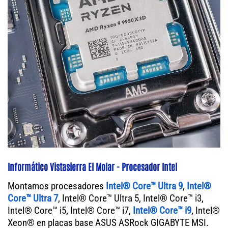
Informático Vistasierra El Molar - Procesador Intel
Montamos procesadores
Intel® Core™ Ultra 9
,
Intel®
Core™ Ultra 7
, Intel® Core™ Ultra 5, Intel® Core™ i3,
Intel® Core™ i5, Intel® Core™ i7,
Intel® Core™ i9
, Intel®
Xeon® en placas base ASUS ASRock GIGABYTE MSI.