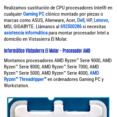
Realizamos sustitución de CPU procesadores Intel® en
cualquier
Gaming PC
clónico montado por piezas o
marcas como ASUS, Alienware, Acer,
Dell
, HP,
Lenovo
,
MSI, GIGABYTE. Llámanos al
692500286
si necesitas
asistencia informática
para montar procesador Intel a
domicilio en Vistasierra El Molar.
Informático Vistasierra El Molar - Procesador AMD
Montamos procesadores AMD Ryzen™ Serie 9000, AMD
Ryzen™ Serie 8000, AMD Ryzen™ Serie 7000, AMD
Ryzen™ Serie 5000, AMD Ryzen™ Serie 4000,
AMD
Ryzen™ Threadripper™
en ordenadores Gaming PC y
Workstation.