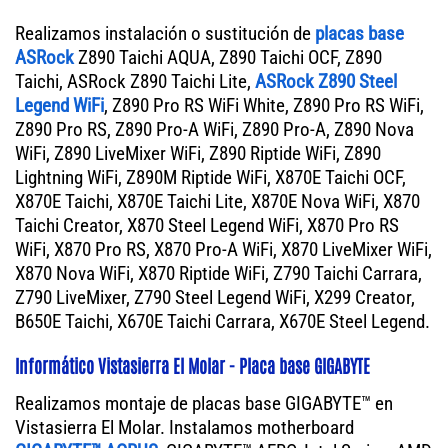
Realizamos instalación o sustitución de
placas base
ASRock
Z890 Taichi AQUA, Z890 Taichi OCF, Z890
Taichi, ASRock Z890 Taichi Lite,
ASRock Z890 Steel
Legend WiFi
, Z890 Pro RS WiFi White, Z890 Pro RS WiFi,
Z890 Pro RS, Z890 Pro-A WiFi, Z890 Pro-A, Z890 Nova
WiFi, Z890 LiveMixer WiFi, Z890 Riptide WiFi, Z890
Lightning WiFi, Z890M Riptide WiFi, X870E Taichi OCF,
X870E Taichi, X870E Taichi Lite, X870E Nova WiFi, X870
Taichi Creator, X870 Steel Legend WiFi, X870 Pro RS
WiFi, X870 Pro RS, X870 Pro-A WiFi, X870 LiveMixer WiFi,
X870 Nova WiFi, X870 Riptide WiFi, Z790 Taichi Carrara,
Z790 LiveMixer, Z790 Steel Legend WiFi, X299 Creator,
B650E Taichi, X670E Taichi Carrara, X670E Steel Legend.
Informático Vistasierra El Molar - Placa base GIGABYTE
Realizamos montaje de placas base GIGABYTE™ en
Vistasierra El Molar. Instalamos motherboard