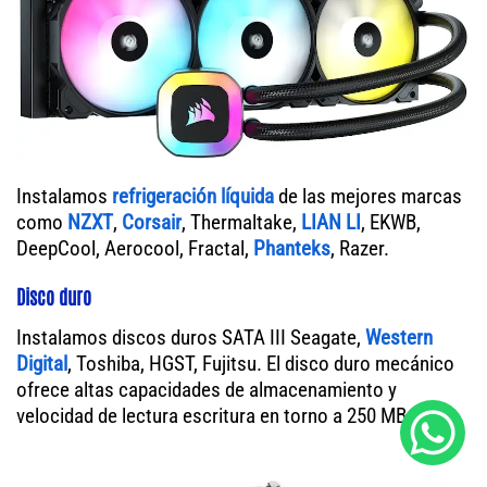
Instalamos
refrigeración líquida
de las mejores marcas
como
NZXT
,
Corsair
, Thermaltake,
LIAN LI
, EKWB,
DeepCool, Aerocool, Fractal,
Phanteks
, Razer.
Disco duro
Instalamos discos duros SATA III Seagate,
Western
Digital
, Toshiba, HGST, Fujitsu. El disco duro mecánico
ofrece altas capacidades de almacenamiento y
velocidad de lectura escritura en torno a 250 MB/s.