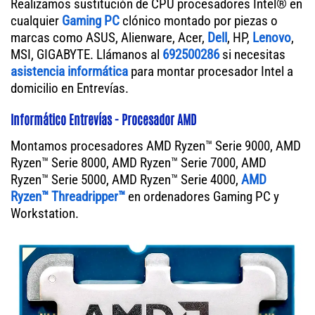
Realizamos sustitución de CPU procesadores Intel® en
cualquier
Gaming PC
clónico montado por piezas o
marcas como ASUS, Alienware, Acer,
Dell
, HP,
Lenovo
,
MSI, GIGABYTE. Llámanos al
692500286
si necesitas
asistencia informática
para montar procesador Intel a
domicilio en Entrevías.
Informático Entrevías - Procesador AMD
Montamos procesadores AMD Ryzen™ Serie 9000, AMD
Ryzen™ Serie 8000, AMD Ryzen™ Serie 7000, AMD
Ryzen™ Serie 5000, AMD Ryzen™ Serie 4000,
AMD
Ryzen™ Threadripper™
en ordenadores Gaming PC y
Workstation.