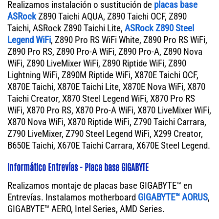
Realizamos instalación o sustitución de
placas base
ASRock
Z890 Taichi AQUA, Z890 Taichi OCF, Z890
Taichi, ASRock Z890 Taichi Lite,
ASRock Z890 Steel
Legend WiFi
, Z890 Pro RS WiFi White, Z890 Pro RS WiFi,
Z890 Pro RS, Z890 Pro-A WiFi, Z890 Pro-A, Z890 Nova
WiFi, Z890 LiveMixer WiFi, Z890 Riptide WiFi, Z890
Lightning WiFi, Z890M Riptide WiFi, X870E Taichi OCF,
X870E Taichi, X870E Taichi Lite, X870E Nova WiFi, X870
Taichi Creator, X870 Steel Legend WiFi, X870 Pro RS
WiFi, X870 Pro RS, X870 Pro-A WiFi, X870 LiveMixer WiFi,
X870 Nova WiFi, X870 Riptide WiFi, Z790 Taichi Carrara,
Z790 LiveMixer, Z790 Steel Legend WiFi, X299 Creator,
B650E Taichi, X670E Taichi Carrara, X670E Steel Legend.
Informático Entrevías - Placa base GIGABYTE
Realizamos montaje de placas base GIGABYTE™ en
Entrevías. Instalamos motherboard
GIGABYTE™ AORUS
,
GIGABYTE™ AERO, Intel Series, AMD Series.