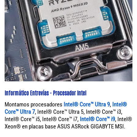
Informático Entrevías - Procesador Intel
Montamos procesadores
Intel® Core™ Ultra 9
,
Intel®
Core™ Ultra 7
, Intel® Core™ Ultra 5, Intel® Core™ i3,
Intel® Core™ i5, Intel® Core™ i7,
Intel® Core™ i9
, Intel®
Xeon® en placas base ASUS ASRock GIGABYTE MSI.