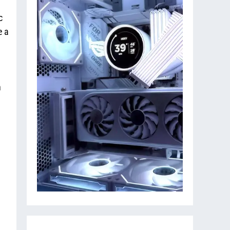
c
e a
n