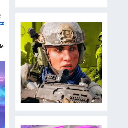
e
co
le