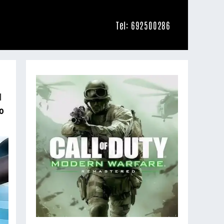
Tel: 692500286
l
o