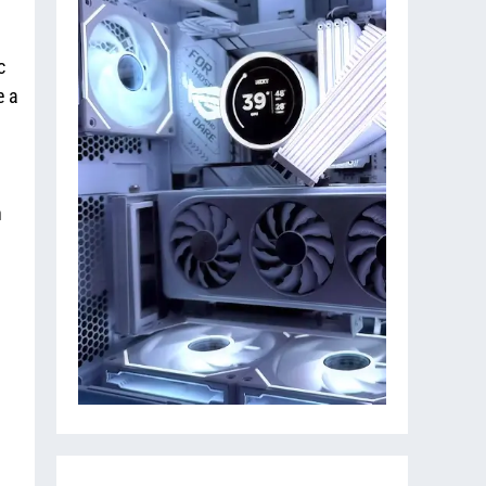
c
e a
n