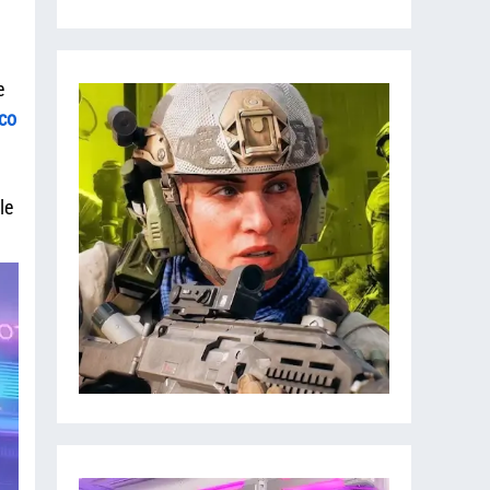
e
co
le