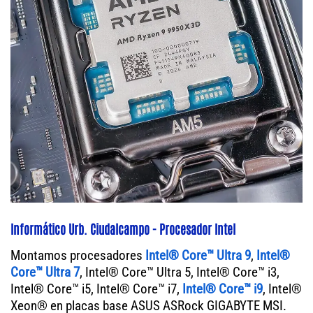
Informático Urb. Ciudalcampo - Procesador Intel
Montamos procesadores
Intel® Core™ Ultra 9
,
Intel®
Core™ Ultra 7
, Intel® Core™ Ultra 5, Intel® Core™ i3,
Intel® Core™ i5, Intel® Core™ i7,
Intel® Core™ i9
, Intel®
Xeon® en placas base ASUS ASRock GIGABYTE MSI.