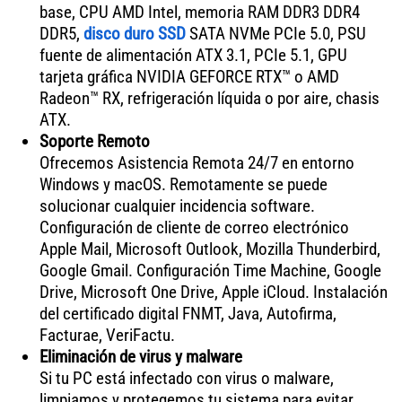
base, CPU AMD Intel, memoria RAM DDR3 DDR4
DDR5,
disco duro SSD
SATA NVMe PCIe 5.0, PSU
fuente de alimentación ATX 3.1, PCIe 5.1, GPU
tarjeta gráfica NVIDIA GEFORCE RTX™ o AMD
Radeon™ RX, refrigeración líquida o por aire, chasis
ATX.
Soporte Remoto
Ofrecemos Asistencia Remota 24/7 en entorno
Windows y macOS. Remotamente se puede
solucionar cualquier incidencia software.
Configuración de cliente de correo electrónico
Apple Mail, Microsoft Outlook, Mozilla Thunderbird,
Google Gmail. Configuración Time Machine, Google
Drive, Microsoft One Drive, Apple iCloud. Instalación
del certificado digital FNMT, Java, Autofirma,
Facturae, VeriFactu.
Eliminación de virus y malware
Si tu PC está infectado con virus o malware,
limpiamos y protegemos tu sistema para evitar