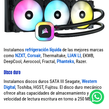
Instalamos
refrigeración líquida
de las mejores marcas
como
NZXT
,
Corsair
, Thermaltake,
LIAN LI
, EKWB,
DeepCool, Aerocool, Fractal,
Phanteks
, Razer.
Disco duro
Instalamos discos duros SATA III Seagate,
Western
Digital
, Toshiba, HGST, Fujitsu. El disco duro mecánico
ofrece altas capacidades de almacenamiento y
velocidad de lectura escritura en torno a 250 MB/s.