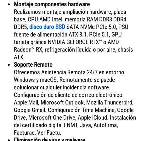
Montaje componentes hardware
Realizamos montaje ampliación hardware, placa
base, CPU AMD Intel, memoria RAM DDR3 DDR4
DDR5,
disco duro SSD
SATA NVMe PCIe 5.0, PSU
fuente de alimentación ATX 3.1, PCIe 5.1, GPU
tarjeta gráfica NVIDIA GEFORCE RTX™ o AMD
Radeon™ RX, refrigeración líquida o por aire, chasis
ATX.
Soporte Remoto
Ofrecemos Asistencia Remota 24/7 en entorno
Windows y macOS. Remotamente se puede
solucionar cualquier incidencia software.
Configuración de cliente de correo electrónico
Apple Mail, Microsoft Outlook, Mozilla Thunderbird,
Google Gmail. Configuración Time Machine, Google
Drive, Microsoft One Drive, Apple iCloud. Instalación
del certificado digital FNMT, Java, Autofirma,
Facturae, VeriFactu.
Eliminación de virus y malware