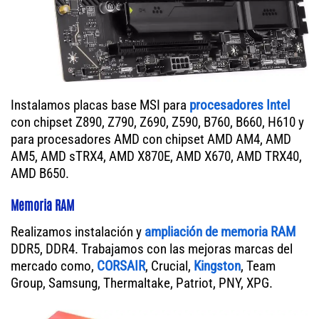
Instalamos placas base MSI para
procesadores Intel
con chipset Z890, Z790, Z690, Z590, B760, B660, H610 y
para procesadores AMD con chipset AMD AM4, AMD
AM5, AMD sTRX4, AMD X870E, AMD X670, AMD TRX40,
AMD B650.
Memoria RAM
Realizamos instalación y
ampliación de memoria RAM
DDR5, DDR4. Trabajamos con las mejoras marcas del
mercado como,
CORSAIR
, Crucial,
Kingston
, Team
Group, Samsung, Thermaltake, Patriot, PNY, XPG.