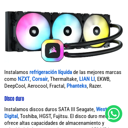
Instalamos
refrigeración líquida
de las mejores marcas
como
NZXT
,
Corsair
, Thermaltake,
LIAN LI
, EKWB,
DeepCool, Aerocool, Fractal,
Phanteks
, Razer.
Disco duro
Instalamos discos duros SATA III Seagate,
Western
Digital
, Toshiba, HGST, Fujitsu. El disco duro mecánico
ofrece altas capacidades de almacenamiento y