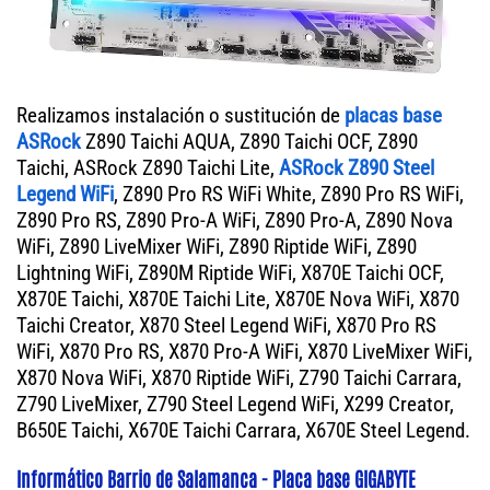
Realizamos instalación o sustitución de
placas base
ASRock
Z890 Taichi AQUA, Z890 Taichi OCF, Z890
Taichi, ASRock Z890 Taichi Lite,
ASRock Z890 Steel
Legend WiFi
, Z890 Pro RS WiFi White, Z890 Pro RS WiFi,
Z890 Pro RS, Z890 Pro-A WiFi, Z890 Pro-A, Z890 Nova
WiFi, Z890 LiveMixer WiFi, Z890 Riptide WiFi, Z890
Lightning WiFi, Z890M Riptide WiFi, X870E Taichi OCF,
X870E Taichi, X870E Taichi Lite, X870E Nova WiFi, X870
Taichi Creator, X870 Steel Legend WiFi, X870 Pro RS
WiFi, X870 Pro RS, X870 Pro-A WiFi, X870 LiveMixer WiFi,
X870 Nova WiFi, X870 Riptide WiFi, Z790 Taichi Carrara,
Z790 LiveMixer, Z790 Steel Legend WiFi, X299 Creator,
B650E Taichi, X670E Taichi Carrara, X670E Steel Legend.
Informático Barrio de Salamanca - Placa base GIGABYTE