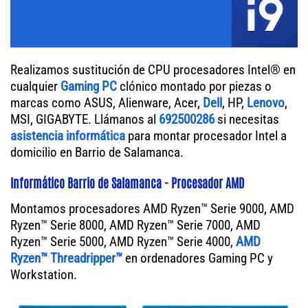
Realizamos sustitución de CPU procesadores Intel® en
cualquier
Gaming PC
clónico montado por piezas o
marcas como ASUS, Alienware, Acer,
Dell
, HP,
Lenovo
,
MSI, GIGABYTE. Llámanos al
692500286
si necesitas
asistencia informática
para montar procesador Intel a
domicilio en Barrio de Salamanca.
Informático Barrio de Salamanca - Procesador AMD
Montamos procesadores AMD Ryzen™ Serie 9000, AMD
Ryzen™ Serie 8000, AMD Ryzen™ Serie 7000, AMD
Ryzen™ Serie 5000, AMD Ryzen™ Serie 4000,
AMD
Ryzen™ Threadripper™
en ordenadores Gaming PC y
Workstation.