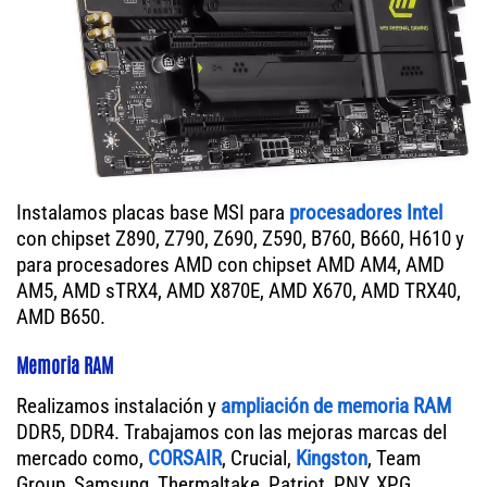
Instalamos placas base MSI para
procesadores Intel
con chipset Z890, Z790, Z690, Z590, B760, B660, H610 y
para procesadores AMD con chipset AMD AM4, AMD
AM5, AMD sTRX4, AMD X870E, AMD X670, AMD TRX40,
AMD B650.
Memoria RAM
Realizamos instalación y
ampliación de memoria RAM
DDR5, DDR4. Trabajamos con las mejoras marcas del
mercado como,
CORSAIR
, Crucial,
Kingston
, Team
Group, Samsung, Thermaltake, Patriot, PNY, XPG.