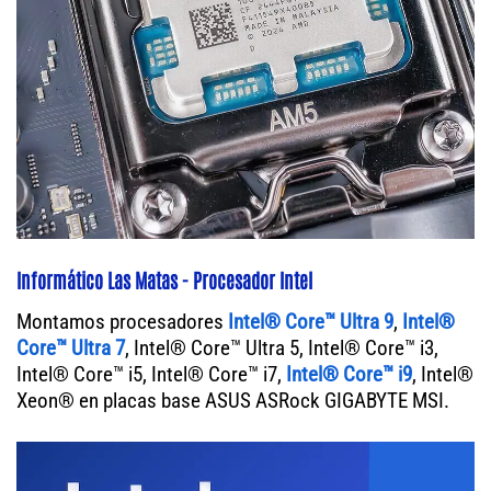
Informático Las Matas - Procesador Intel
Montamos procesadores
Intel® Core™ Ultra 9
,
Intel®
Core™ Ultra 7
, Intel® Core™ Ultra 5, Intel® Core™ i3,
Intel® Core™ i5, Intel® Core™ i7,
Intel® Core™ i9
, Intel®
Xeon® en placas base ASUS ASRock GIGABYTE MSI.