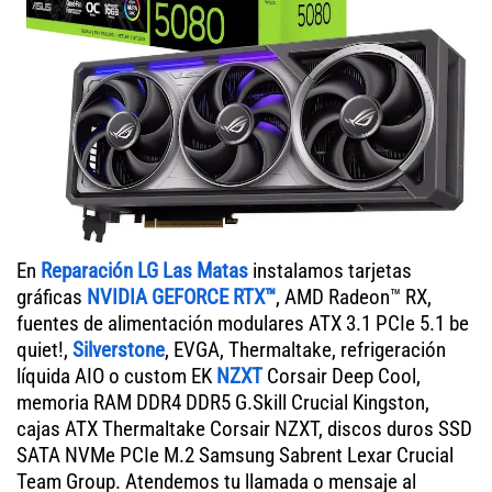
En
Reparación LG Las Matas
instalamos tarjetas
gráficas
NVIDIA GEFORCE RTX™
, AMD Radeon™ RX,
fuentes de alimentación modulares ATX 3.1 PCIe 5.1 be
quiet!,
Silverstone
, EVGA, Thermaltake, refrigeración
líquida AIO o custom EK
NZXT
Corsair Deep Cool,
memoria RAM DDR4 DDR5 G.Skill Crucial Kingston,
cajas ATX Thermaltake Corsair NZXT, discos duros SSD
SATA NVMe PCIe M.2 Samsung Sabrent Lexar Crucial
Team Group. Atendemos tu llamada o mensaje al