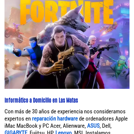
Informático a Domicilio en Las Matas
Con más de 30 años de experiencia nos consideramos
expertos en
reparación hardware
de ordenadores Apple
iMac MacBook y PC Acer, Alienware,
ASUS
, Dell,
GIGABYTE
, Fujitsu, HP,
Lenovo
, MSI. Instalamos