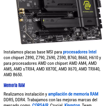
Instalamos placas base MSI para
procesadores Intel
con chipset Z890, Z790, Z690, Z590, B760, B660, H610 y
para procesadores AMD con chipset AMD AM4, AMD
AM5, AMD sTRX4, AMD X870E, AMD X670, AMD TRX40,
AMD B650.
Memoria RAM
Realizamos instalación y
ampliación de memoria RAM
DDR5, DDR4. Trabajamos con las mejoras marcas del
mercado como,
CORSAIR
, Crucial,
Kingston
, Team