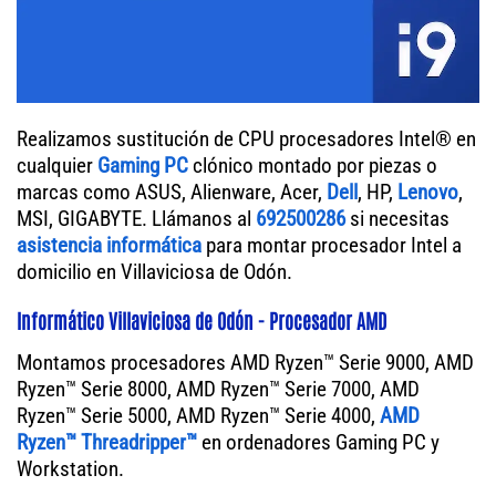
Realizamos sustitución de CPU procesadores Intel® en
cualquier
Gaming PC
clónico montado por piezas o
marcas como ASUS, Alienware, Acer,
Dell
, HP,
Lenovo
,
MSI, GIGABYTE. Llámanos al
692500286
si necesitas
asistencia informática
para montar procesador Intel a
domicilio en Villaviciosa de Odón.
Informático Villaviciosa de Odón - Procesador AMD
Montamos procesadores AMD Ryzen™ Serie 9000, AMD
Ryzen™ Serie 8000, AMD Ryzen™ Serie 7000, AMD
Ryzen™ Serie 5000, AMD Ryzen™ Serie 4000,
AMD
Ryzen™ Threadripper™
en ordenadores Gaming PC y
Workstation.