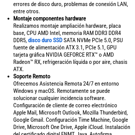
errores de disco duro, problemas de conexión LAN,
entre otros.
Montaje componentes hardware
Realizamos montaje ampliación hardware, placa
base, CPU AMD Intel, memoria RAM DDR3 DDR4
DDR5,
disco duro SSD
SATA NVMe PCIe 5.0, PSU
fuente de alimentación ATX 3.1, PCIe 5.1, GPU
tarjeta gráfica NVIDIA GEFORCE RTX™ o AMD
Radeon™ RX, refrigeración líquida o por aire, chasis
ATX.
Soporte Remoto
Ofrecemos Asistencia Remota 24/7 en entorno
Windows y macOS. Remotamente se puede
solucionar cualquier incidencia software.
Configuración de cliente de correo electrónico
Apple Mail, Microsoft Outlook, Mozilla Thunderbird,
Google Gmail. Configuración Time Machine, Google
Drive, Microsoft One Drive, Apple iCloud. Instalación
del certificado digital FNMT, Java, Autofirma,