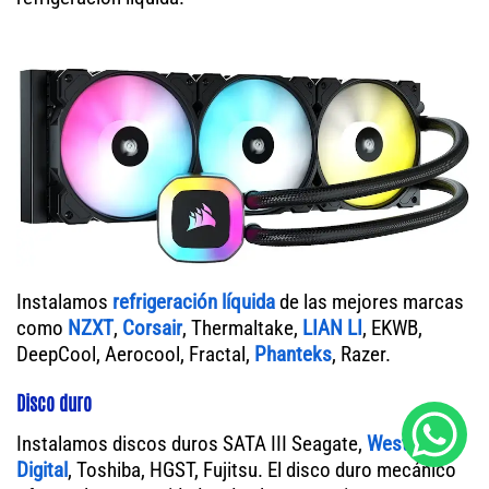
Instalamos
refrigeración líquida
de las mejores marcas
como
NZXT
,
Corsair
, Thermaltake,
LIAN LI
, EKWB,
DeepCool, Aerocool, Fractal,
Phanteks
, Razer.
Disco duro
Instalamos discos duros SATA III Seagate,
Western
Digital
, Toshiba, HGST, Fujitsu. El disco duro mecánico